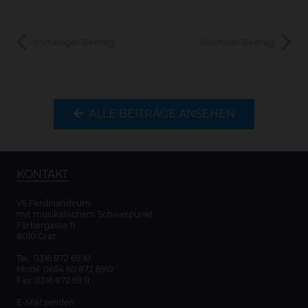
Vorheriger Beitrag
Nächster Beitrag
ALLE BEITRÄGE ANSEHEN
KONTAKT
VS Ferdinandeum
mit musikalischem Schwerpunkt
Färbergasse 11
8010 Graz
Tel.:
0316 872 69 10
Mobil:
0664 60 872 6910
Fax: 0316 872 69 11
E-Mail senden