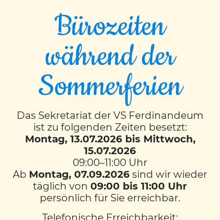
Bürozeiten
während der
Projektwoche der
Sommerferien
2Arte: Musical „Planet
Erde“
Das Sekretariat der VS Ferdinandeum
ist zu folgenden Zeiten besetzt:
In einer Projektwoche studierte die 2Arte
Montag, 13.07.2026 bis Mittwoch,
das Musical „Planet Erde“ ein. Die Kinder
15.07.2026
09:00–11:00 Uhr
lernten Lieder und Texte auswendig,
Ab
Montag, 07.09.2026
sind wir wieder
tanzten dazu und gestalteten Masken und
täglich von
09:00 bis 11:00 Uhr
Plakate für die Aufführung. Begleitet wurde
persönlich für Sie erreichbar.
die Arbeit durch theaterpädagogische
Übungen, die das Zusammenspiel und die
Telefonische Erreichbarkeit: