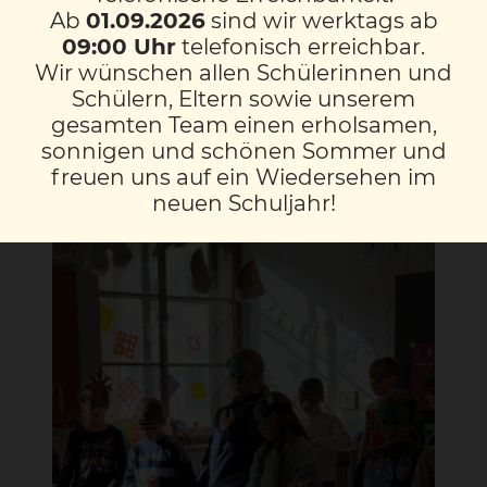
Ausdrucksfähigkeit stärkten.
Ab
01.09.2026
sind wir werktags ab
09:00 Uhr
telefonisch erreichbar.
Am Ende der Woche konnten die Kinder
Wir wünschen allen Schülerinnen und
bei einer Aufführung vor anderen Klassen
Schülern, Eltern sowie unserem
stolz zeigen, was sie gemeinsam geübt
gesamten Team einen erholsamen,
hatten. Die Projektwoche war geprägt von
sonnigen und schönen Sommer und
Freude, Kreativität und Teamarbeit.
freuen uns auf ein Wiedersehen im
neuen Schuljahr!