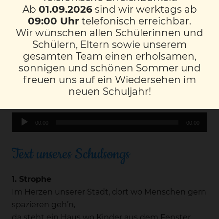
Ab
01.09.2026
sind wir werktags ab
von Hubert Molander
09:00 Uhr
telefonisch erreichbar.
Wir wünschen allen Schülerinnen und
Der vertonte Schulsong wird ausschließlich von
Schülern, Eltern sowie unserem
Kindern unserer Schule gestaltet.
gesamten Team einen erholsamen,
sonnigen und schönen Sommer und
freuen uns auf ein Wiedersehen im
Unseren Schulsong anhören
neuen Schuljahr!
Audio-
00:00
00:00
Player
Text unseres Schulsongs
1. Strophe
Im Herzen unserer Stadt, dort wo Menschen gern
spazieren geh’n,
da steht ein Haus wo Kinder aus dem Fenster