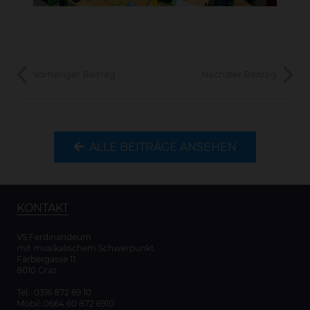
Vorheriger Beitrag
Nächster Beitrag
ALLE BEITRÄGE ANSEHEN
KONTAKT
VS Ferdinandeum
mit musikalischem Schwerpunkt
Färbergasse 11
8010 Graz
Tel.:
0316 872 69 10
Mobil:
0664 60 872 6910