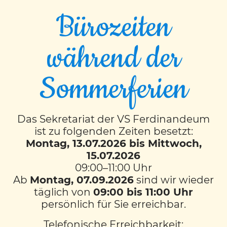
Bürozeiten
während der
100. Schultag
Sommerferien
Am ersten Schultag nach den
Semesterferien feierten die 1M und 1Arte
Das Sekretariat der VS Ferdinandeum
Klasse ihren 100. Schultag.
ist zu folgenden Zeiten besetzt:
Montag, 13.07.2026 bis Mittwoch,
Es wurden Kronen gebastelt und viele
15.07.2026
unterschiedliche Dinge mit der Zahl 100
09:00–11:00 Uhr
erledigt.
Ab
Montag, 07.09.2026
sind wir wieder
täglich von
09:00 bis 11:00 Uhr
So wurden zum Beispiel 100 Wörter
persönlich für Sie erreichbar.
geschrieben, 100 Rechnungen gelöst,100
Telefonische Erreichbarkeit:
Dinge gezeichnet, 100 Punkte gemalt.