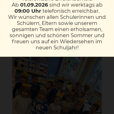
Ab
01.09.2026
sind wir werktags ab
Die Patenkinder der 3M unterstützen dabei
09:00 Uhr
telefonisch erreichbar.
die Kinder der 1M Klasse und feierten ihren
Wir wünschen allen Schülerinnen und
heutigen 464.Schultag. Diese Zahl ist zwar
Schülern, Eltern sowie unserem
gesamten Team einen erholsamen,
nicht so „schön“ wie 100, aber trotzdem
sonnigen und schönen Sommer und
eine starke Leistung. Wir feierten alle
freuen uns auf ein Wiedersehen im
gemeinsam!
neuen Schuljahr!