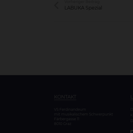
Vorheriger Beitrag
LABUKA Spezial
KONTAKT
VS Ferdinandeum
mit musikalischem Schwerpunkt
K
Färbergasse 11
D
8010 Graz