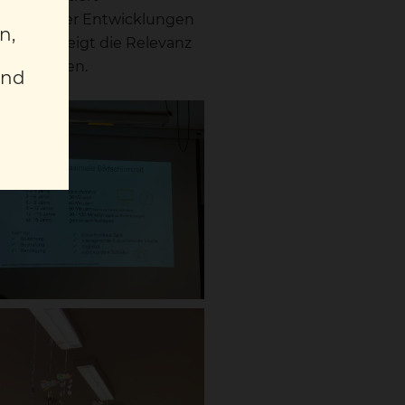
er digitaler Entwicklungen
n,
 haben, zeigt die Relevanz
itet werden.
und