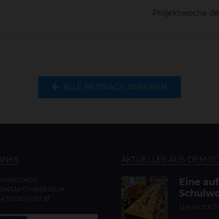
Projektwoche der
ALLE BEITRÄGE ANSEHEN
LINKS
AKTUELLES AUS DEM S
Eine au
DOWNLOADS
ONTAKT/IMPRESSUM
Schulwo
ATENSCHUTZ
Die letzte 