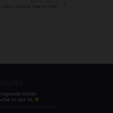
Nächster Beitrag
 2Arte: Musical „Planet Erde“
CHULLEBEN
fregende letzte
che in der 1A
Schulwoche in der 1A-Klasse war…