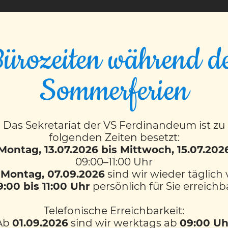
VS FERDINANDEUM
ürozeiten während d
trag Medienerzieh
Sommerferien
Das Sekretariat der VS Ferdinandeum ist zu
folgenden Zeiten besetzt:
n Fachvortrag zur Medienkompetenz im Familienalltag or
Montag, 13.07.2026 bis Mittwoch, 15.07.202
etrifft. In Zusammenarbeit mit VIVID, der Fachstelle fü
09:00–11:00 Uhr
b
Montag, 07.09.2026
sind wir wieder täglich
r den bewussten Umgang mit digitalen Medien. Unser Dan
9:00 bis 11:00 Uhr
persönlich für Sie erreichb
Telefonische Erreichbarkeit:
len Anliegen, Eltern eng einzubinden, denn Medienerzie
Ab
01.09.2026
sind wir werktags ab
09:00 Uh
ement arbeiten wir daran, dass unsere Kinder sicher u