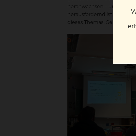
heranwachsen – und unterstü
W
herausfordernd ist, Schritt
dieses Themas. Gemeinsam s
er