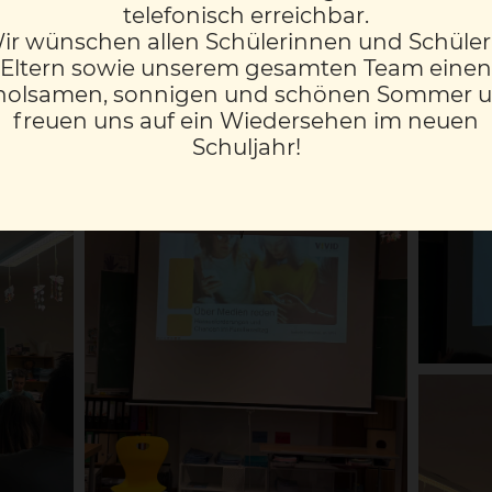
telefonisch erreichbar.
tzen die Eltern, auch wenn es in Zeiten rasend schnell
ir wünschen allen Schülerinnen und Schüler
 zu halten. Dass so viele Eltern das Angebot angenommen
Eltern sowie unserem gesamten Team einen
orgen wir dafür, dass unsere Kinder bestmöglich begle
holsamen, sonnigen und schönen Sommer 
freuen uns auf ein Wiedersehen im neuen
Schuljahr!