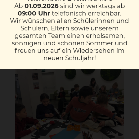
Handpuppen Szenen aus der Geschichte
Ab
01.09.2026
sind wir werktags ab
nach und gestalteten passende
09:00 Uhr
telefonisch erreichbar.
Klangbilder, um die Geschichte auch
Wir wünschen allen Schülerinnen und
akustisch zum Leben zu erwecken.
Schülern, Eltern sowie unserem
gesamten Team einen erholsamen,
Ein kreativer und abwechslungsreicher
sonnigen und schönen Sommer und
Vormittag, der allen viel Freude bereitet
freuen uns auf ein Wiedersehen im
hat!
neuen Schuljahr!