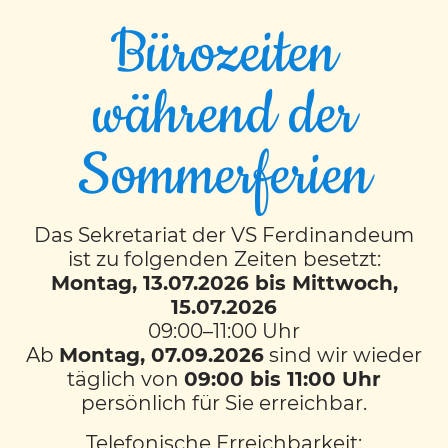
Bürozeiten
während der
LABUKA Spezial
Sommerferien
Die 3Arte war in der Stadtbibliothek zu
Besuch und durfte eine besondere
Das Sekretariat der VS Ferdinandeum
Buchlesung erleben. Im Kinderbuch
ist zu folgenden Zeiten besetzt:
Ginpuin geht es um einen Pinguin mit
Montag, 13.07.2026 bis Mittwoch,
15.07.2026
Sprachfehler, der sich auf eine Reise begibt,
09:00–11:00 Uhr
um sein Glück zu finden.
Ab
Montag, 07.09.2026
sind wir wieder
Nach der Lesung wurden wir selbst aktiv:
täglich von
09:00 bis 11:00 Uhr
Die Kinder bastelten kleine Ginpuin-
persönlich für Sie erreichbar.
Figuren, spielten mit selbstgemachten
Telefonische Erreichbarkeit: