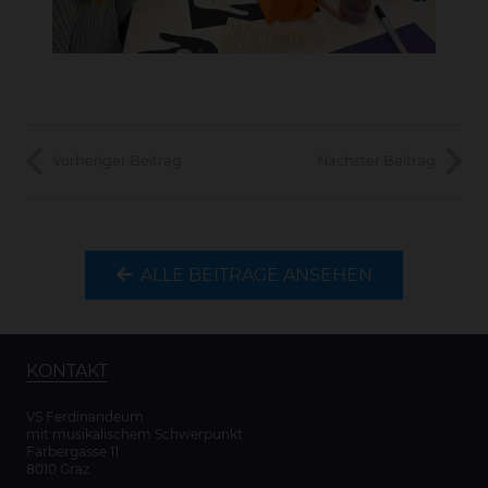
Vorheriger Beitrag
Nächster Beitrag
ALLE BEITRÄGE ANSEHEN
KONTAKT
VS Ferdinandeum
mit musikalischem Schwerpunkt
Färbergasse 11
8010 Graz