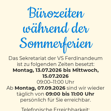
Bürozeiten
während der
Wandertag 1S & 3S
Sommerferien
Am 11. April ging es für die Partnerklassen 1S
& 3S zum Grottenhof. Unser erster Stopp
Das Sekretariat der VS Ferdinandeum
am Weg zum Schloss St Martin war der
ist zu folgenden Zeiten besetzt:
Bauernhof Grottenhof. Dort durften die
Montag, 13.07.2026 bis Mittwoch,
15.07.2026
Kinder die Kühe und Kälber des Bauernhofs
09:00–11:00 Uhr
bestaunen.
Ab
Montag, 07.09.2026
sind wir wieder
Bei einem gemeinsamen Picknick konnte
täglich von
09:00 bis 11:00 Uhr
Kraft für den anschließenden Aufstieg
persönlich für Sie erreichbar.
getankt werden. So schafften wir es schnell
Telefonische Erreichbarkeit: