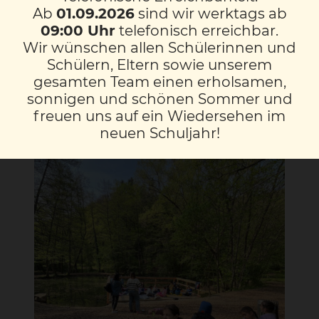
nach oben und konnten am Spielplatz eine
Ab
01.09.2026
sind wir werktags ab
ausgelassene Pause machen.
09:00 Uhr
telefonisch erreichbar.
Wir wünschen allen Schülerinnen und
Nachdem wir das Schloss St Martin
Schülern, Eltern sowie unserem
besichtigt hatten, machten wir uns
gesamten Team einen erholsamen,
glücklich und zufrieden auf den Heimweg.
sonnigen und schönen Sommer und
freuen uns auf ein Wiedersehen im
neuen Schuljahr!