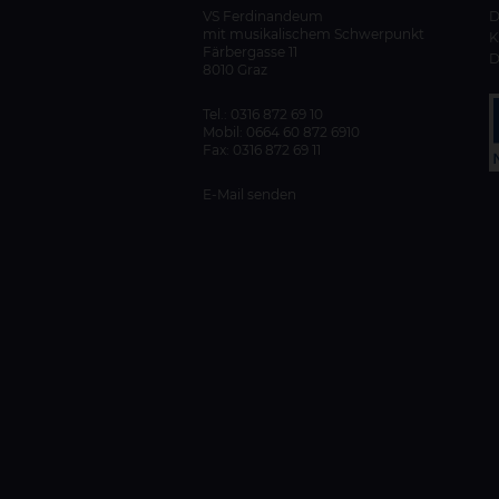
VS Ferdinandeum
mit musikalischem Schwerpunkt
K
Färbergasse 11
D
8010 Graz
Tel.:
0316 872 69 10
Mobil:
0664 60 872 6910
Fax: 0316 872 69 11
E-Mail senden