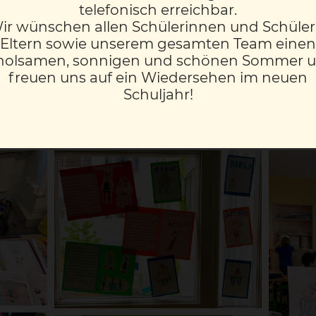
telefonisch erreichbar.
n einen Einblick in die Werke dieser bekannten Autor*i
ir wünschen allen Schülerinnen und Schüler
Eltern sowie unserem gesamten Team einen
en Personenbeschreibungen und Steckbriefe der Figure
holsamen, sonnigen und schönen Sommer 
und Zeichnungen umrahmt wurden. Im Kunstunterricht
freuen uns auf ein Wiedersehen im neuen
eichnen. Im Musikunterricht wurde „Hey, Pippi Langstru
Schuljahr!
f-Instrumenten gestaltet. „Body parts“ wurden im Engli
n Personenbeschreibung ein Bild gezeichnet.