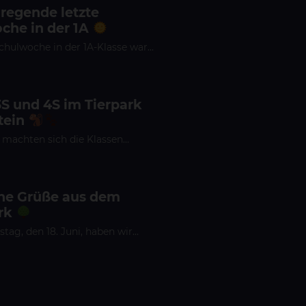
fregende letzte
che in der 1A
Schulwoche in der 1A-Klasse war…
3S und 4S im Tierpark
tein
 machten sich die Klassen…
che Grüße aus dem
rk
ag, den 18. Juni, haben wir…