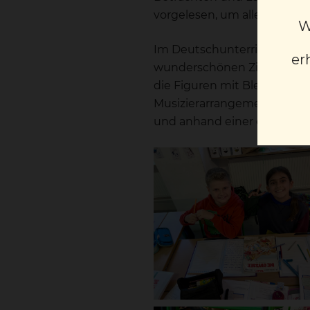
vorgelesen, um allen Kinder
W
Im Deutschunterricht wurd
er
wunderschönen Zierzeilen 
die Figuren mit Bleistift z
Musizierarrangement mit Orf
und anhand einer englische