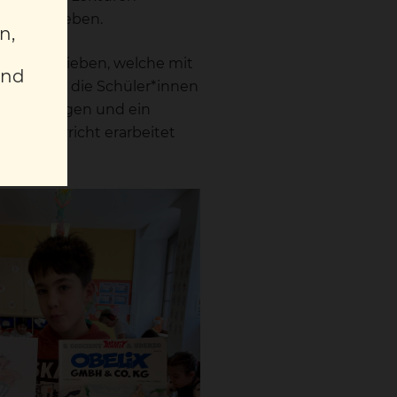
nnen zu geben.
n,
n geschrieben, welche mit
und
 konnten die Schüler*innen
mpf“ gesungen und ein
schunterricht erarbeitet