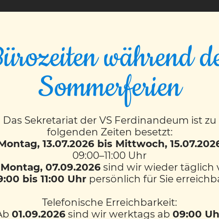
VS FERDINANDEUM
ürozeiten während d
inderliteratur“ in 
Sommerferien
Das Sekretariat der VS Ferdinandeum ist zu
folgenden Zeiten besetzt:
e sich die 3 Arte mit Kinderliteratur bekannter Autor*in
Montag, 13.07.2026 bis Mittwoch, 15.07.202
dgren, „Räuber Hotzenplotz“ von Ottfried Preußler, „Die 
09:00–11:00 Uhr
b
Montag, 07.09.2026
sind wir wieder täglich
Asterix und Obelix“, „Franzgeschichten“ von Christine N
9:00 bis 11:00 Uhr
persönlich für Sie erreichb
ter.
Telefonische Erreichbarkeit:
 ihre eigenen Bücher mit, welche drei Wochen lang in 
Ab
01.09.2026
sind wir werktags ab
09:00 Uh
den. Hin und wieder wurden in den Pausen auch Aussch