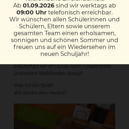
Du schnappst dir weiße
Ab
01.09.2026
sind wir werktags ab
Öl-/Wachsmalkreiden und zeichnest ein
09:00 Uhr
telefonisch erreichbar.
Motiv auf ein weißes Zeichenblatt. (Wir
Wir wünschen allen Schülerinnen und
haben Blätter gezeichnet.) Danach pinselst
Schülern, Eltern sowie unserem
du mit Wasserfarben darüber: Tadaaaaa,
gesamten Team einen erholsamen,
plötzlich sieht man die weißen Blätter
sonnigen und schönen Sommer und
freuen uns auf ein Wiedersehen im
durchleuchten!
neuen Schuljahr!
Um unser Kunstwerk abzuschließen
platzierten wir am Ende noch Fliegenpilze
und einen Waldboden darauf.
Was für ein Spaß!
Wir lieben den Herbst!