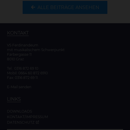
ALLE BEITRÄGE ANSEHEN
KONTAKT
VS Ferdinandeum
mit musikalischem Schwerpunkt
Färbergasse 11
8010 Graz
Tel.:
0316 872 69 10
Mobil:
0664 60 872 6910
Fax: 0316 872 69 11
E-Mail senden
LINKS
DOWNLOADS
KONTAKT/IMPRESSUM
DATENSCHUTZ