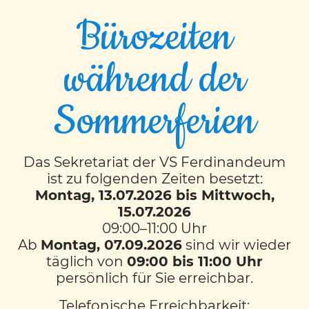
Bürozeiten
während der
Herbst 2 Arte
Sommerferien
Der Herbst ist von vielen Superbären und
Superbärinnen die Lieblingsjahreszeit.
Das Sekretariat der VS Ferdinandeum
Kastanien, Kürbisse, Igel und Blätter sind
ist zu folgenden Zeiten besetzt:
schon in unsere Klasse eingezogen.
Montag, 13.07.2026 bis Mittwoch,
15.07.2026
Deshalb hat Künstler Teddy, unser
09:00–11:00 Uhr
Klassenkuscheltier, uns für unser nächstes
Ab
Montag, 07.09.2026
sind wir wieder
Kunstwerk einen tollen Zauber
täglich von
09:00 bis 11:00 Uhr
beigebracht!
persönlich für Sie erreichbar.
Das Rezept für den Zauber:
Telefonische Erreichbarkeit: