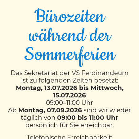
Bürozeiten
während der
Beschreibe dein
Sommerferien
Lieblingskuscheltier
Das Sekretariat der VS Ferdinandeum
22 Kinder und 22 Kuscheltiere saßen am 4.11
ist zu folgenden Zeiten besetzt:
in der 1M Klasse. Anhand der bereits
Montag, 13.07.2026 bis Mittwoch,
gelernten Schlüsselwörter konnten die
15.07.2026
SchülerInnen ihr eigenes Kuscheltier
09:00–11:00 Uhr
beschreiben. Die Plakate wurden
Ab
Montag, 07.09.2026
sind wir wieder
anschließend von den Kindern
täglich von
09:00 bis 11:00 Uhr
vorgetragen.
persönlich für Sie erreichbar.
Telefonische Erreichbarkeit: