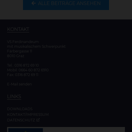
ALLE BEITRÄGE ANSEHEN
KONTAKT
VS Ferdinandeum
mit musikalischem Schwerpunkt
Färbergasse 11
8010 Graz
Tel.:
0316 872 69 10
Mobil:
0664 60 872 6910
Fax: 0316 872 69 11
E-Mail senden
LINKS
DOWNLOADS
KONTAKT/IMPRESSUM
DATENSCHUTZ