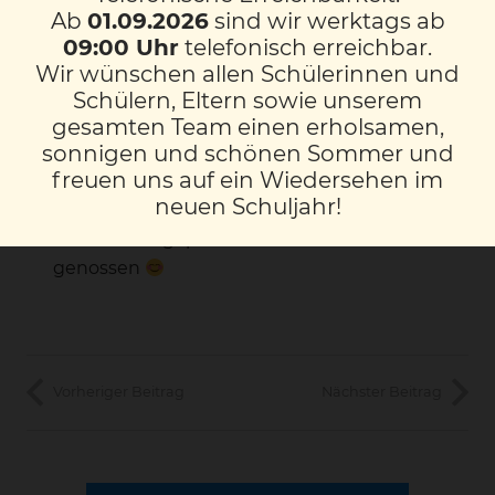
Ab
01.09.2026
sind wir werktags ab
Die 3M und 4M hat heute gemeinsam das
09:00 Uhr
telefonisch erreichbar.
wunderbare Wetter ausgenutzt und sich
Wir wünschen allen Schülerinnen und
aufs Eis begeben. Bei strahlendem
Schülern, Eltern sowie unserem
gesamten Team einen erholsamen,
Sonnenschein verbrachten wir eine schöne
sonnigen und schönen Sommer und
Zeit in der Winterwelt Graz und neben Frau
freuen uns auf ein Wiedersehen im
Feiner und Frau Spendier begleitete uns
neuen Schuljahr!
auch noch Frau Siegl. Die Kinder haben sich
vollends ausgepowert und die frische Luft
genossen
Vorheriger Beitrag
Nächster Beitrag