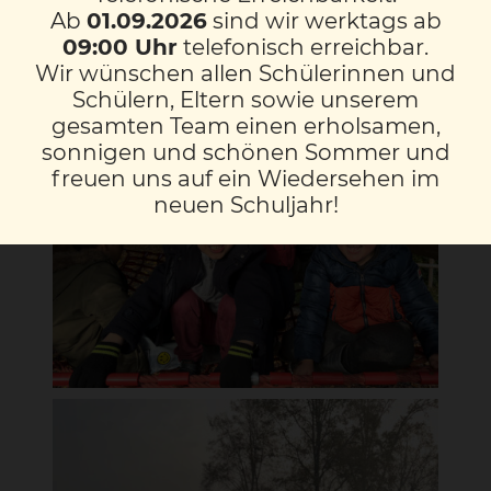
Spielplatz, wo die Kinder sich austoben
Ab
01.09.2026
sind wir werktags ab
konnten. Ein abwechslungsreicher und
09:00 Uhr
telefonisch erreichbar.
schöner Tag in der Natur!
Wir wünschen allen Schülerinnen und
Schülern, Eltern sowie unserem
gesamten Team einen erholsamen,
sonnigen und schönen Sommer und
freuen uns auf ein Wiedersehen im
neuen Schuljahr!