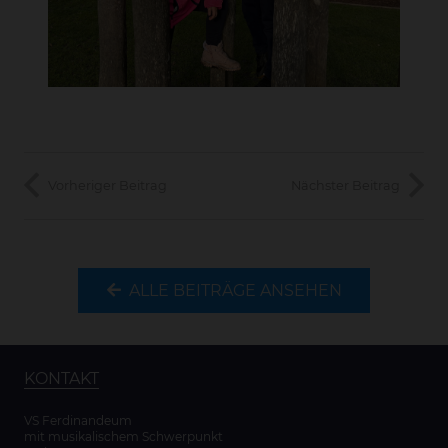
Vorheriger Beitrag
Nächster Beitrag
ALLE BEITRÄGE ANSEHEN
KONTAKT
VS Ferdinandeum
mit musikalischem Schwerpunkt