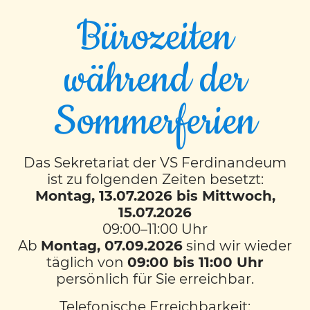
Bürozeiten
während der
Wandertag der 2S und
Sommerferien
4S
Das Sekretariat der VS Ferdinandeum
Am 7. November 2024 erlebten die
ist zu folgenden Zeiten besetzt:
Schülerinnen und Schüler der
Montag, 13.07.2026 bis Mittwoch,
Partnerklassen 2S und 4S einen tollen
15.07.2026
Wandertag am Lustbühel. Auf dem Weg
09:00–11:00 Uhr
begegneten wir Kühen, Eseln, Ziegen und
Ab
Montag, 07.09.2026
sind wir wieder
Schafen. Im Wald machten wir eine
täglich von
09:00 bis 11:00 Uhr
Frühstückspause und spielten gemeinsam.
persönlich für Sie erreichbar.
Zum Abschluss ging es noch auf den
Telefonische Erreichbarkeit: