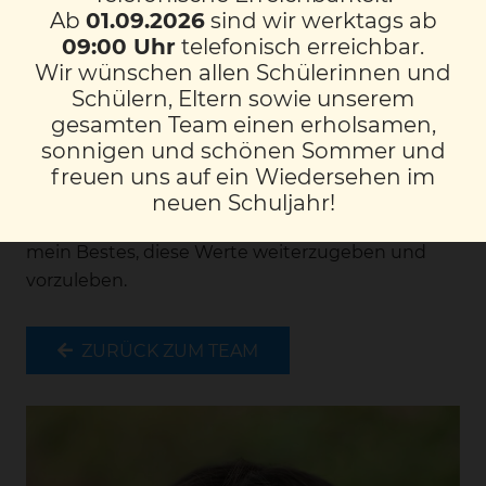
offenherzige Individuen werden. Dabei möchte
Ab
01.09.2026
sind wir werktags ab
ich die Chancen nutzen, die uns die Diversität in
09:00 Uhr
telefonisch erreichbar.
den verschiedensten Kontexten bietet.
Wir wünschen allen Schülerinnen und
Schülern, Eltern sowie unserem
Denn Diversität ist das, was uns als Menschen
gesamten Team einen erholsamen,
und die Welt, in der wir leben, ausmacht. Mir ist
sonnigen und schönen Sommer und
wichtig, dass sich die Kinder zurechtfinden und
freuen uns auf ein Wiedersehen im
ihren Lebensweg reflektiert, weltoffen, aber auch
neuen Schuljahr!
kritisch bestreiten können. Daher gebe ich stets
mein Bestes, diese Werte weiterzugeben und
vorzuleben.
ZURÜCK ZUM TEAM