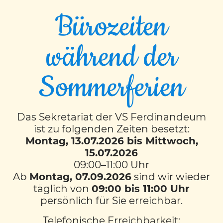
Bürozeiten
während der
Prof. Marie-Theres
Sommerferien
Käfer, BEd.
„Kinder machen nicht das, was wir
Das Sekretariat der VS Ferdinandeum
ist zu folgenden Zeiten besetzt:
sagen, sondern das, was wir tun.“
Jesper
Montag, 13.07.2026 bis Mittwoch,
15.07.2026
Juul
09:00–11:00 Uhr
Ab
Montag, 07.09.2026
sind wir wieder
täglich von
09:00 bis 11:00 Uhr
Als Lehrerin möchte ich den Kindern nicht nur
persönlich für Sie erreichbar.
Wissen vermitteln, sondern dazu beitragen, dass
sie verantwortungsbewusste, empathische und
Telefonische Erreichbarkeit: