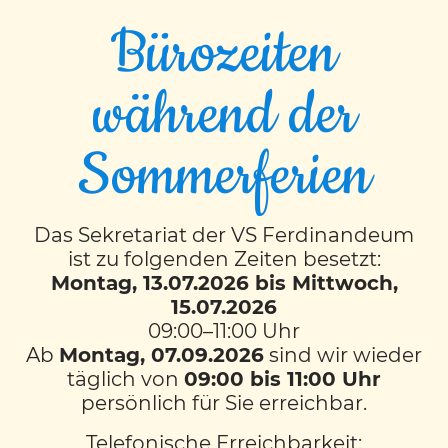
Bürozeiten
während der
Ina Vonwiller, BEd
Sommerferien
Die Kinder auf ihrem Weg begleiten zu dürfen, sie
zu unterstützen und gemeinsam ihre Stärken zu
entdecken ist für mich das Schönste an meinem
Das Sekretariat der VS Ferdinandeum
Beruf. Es ist mir besonders wichtig ein Umfeld zu
ist zu folgenden Zeiten besetzt:
Montag, 13.07.2026 bis Mittwoch,
schaffen, in dem sie sich wohl und sicher fühlen
15.07.2026
können. Kein Tag ist wie der andere und
09:00–11:00 Uhr
langweilig wird es bestimmt auch nie.
Ab
Montag, 07.09.2026
sind wir wieder
täglich von
09:00 bis 11:00 Uhr
ZURÜCK ZUM TEAM
persönlich für Sie erreichbar.
Telefonische Erreichbarkeit: