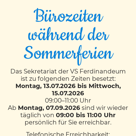
Bürozeiten
während der
Anna Pongratz, BEd.
Sommerferien
MA. MA.
In der Schule lernen wir gemeinsam mit- und
Das Sekretariat der VS Ferdinandeum
voneinander. Ich sehe meine Aufgabe als
ist zu folgenden Zeiten besetzt:
Lehrerin darin, die Kinder bestmöglich auf das
Montag, 13.07.2026 bis Mittwoch,
künftige Leben vorzubereiten, deren Stärken und
15.07.2026
Selbstständigkeit zu fördern und sie in ihrer
09:00–11:00 Uhr
Persönlichkeitsentwicklung zu begleiten und zu
Ab
Montag, 07.09.2026
sind wir wieder
unterstützen.
täglich von
09:00 bis 11:00 Uhr
persönlich für Sie erreichbar.
ZURÜCK ZUM TEAM
Telefonische Erreichbarkeit: