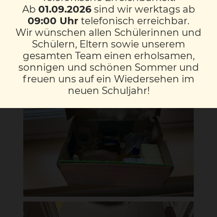
und in seinem Karton angebracht. Aber
Ab
01.09.2026
sind wir werktags ab
nicht nur Schlafzimmer, sondern auch eine
09:00 Uhr
telefonisch erreichbar.
Küche wurde von einer Schülerin designt
Wir wünschen allen Schülerinnen und
und umgesetzt. Die Kinder hatten viel
Schülern, Eltern sowie unserem
Freude bei dem Projekt!
gesamten Team einen erholsamen,
sonnigen und schönen Sommer und
freuen uns auf ein Wiedersehen im
neuen Schuljahr!