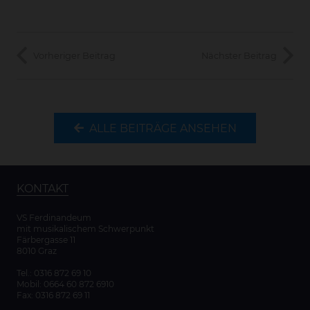
Vorheriger Beitrag
Nächster Beitrag
ALLE BEITRÄGE ANSEHEN
KONTAKT
VS Ferdinandeum
mit musikalischem Schwerpunkt
Färbergasse 11
8010 Graz
Tel.:
0316 872 69 10
Mobil:
0664 60 872 6910
Fax: 0316 872 69 11