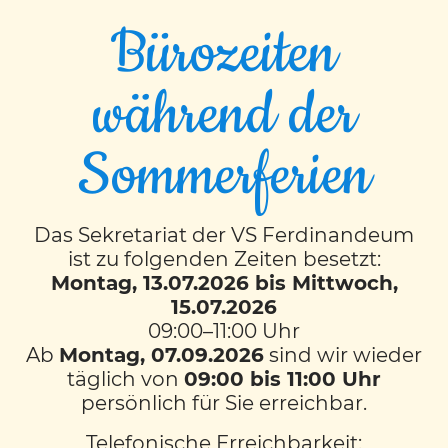
Bürozeiten
während der
Traumzimmer der
Sommerferien
4Arte
Das Sekretariat der VS Ferdinandeum
Im Werkunterricht (Technik und Design)
ist zu folgenden Zeiten besetzt:
wurden aus Schuhkartons Traumzimmer
Montag, 13.07.2026 bis Mittwoch,
gezaubert. Mit unterschiedlichen
15.07.2026
Materialien, z.B. Stoffe, Kartons, Watte,
09:00–11:00 Uhr
hatten die Kinder frei Wahl und durften
Ab
Montag, 07.09.2026
sind wir wieder
sich ihr persönliches Wunschzimmer
täglich von
09:00 bis 11:00 Uhr
gestalten. Ein Schüler hat sogar eine LED-
persönlich für Sie erreichbar.
Lichtleiste von zu Hause mitgenommen
Telefonische Erreichbarkeit: