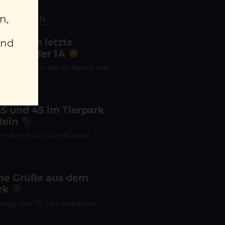
n,
CHULLEBEN
fregende letzte
und
che in der 1A
Schulwoche in der 1A-Klasse war…
3S und 4S im Tierpark
tein
 machten sich die Klassen…
che Grüße aus dem
rk
ag, den 18. Juni, haben wir…