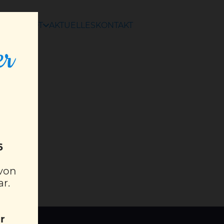
ANGEBOT
AKTUELLES
KONTAKT
er
6
 von
ar.
r