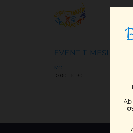
B
EVENT TIMESLOTS (
MO
10:00
-
10:30
A
0