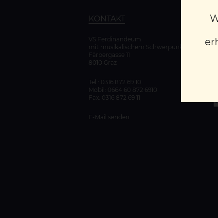
W
KONTAKT
VS Ferdinandeum
er
mit musikalischem Schwerpunkt
K
Färbergasse 11
D
8010 Graz
Tel.:
0316 872 69 10
Mobil:
0664 60 872 6910
Fax: 0316 872 69 11
E-Mail senden