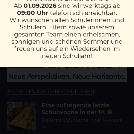
Ab
01.09.2026
sind wir werktags ab
09:00 Uhr
telefonisch erreichbar.
LINKS
Wir wünschen allen Schülerinnen und
DOWNLOADS
Schülern, Eltern sowie unserem
KONTAKT/IMPRESSUM
gesamten Team einen erholsamen,
DATENSCHUTZ
sonnigen und schönen Sommer und
freuen uns auf ein Wiedersehen im
neuen Schuljahr!
AKTUELLES AUS DEM SCHULLEBEN
Eine aufregende letzte
Schulwoche in der 1A
Die letzte Schulwoche in der 1A-Klasse
war…