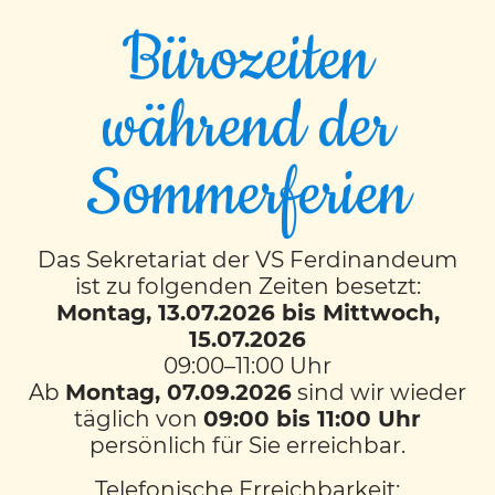
Bürozeiten
während der
EVENT TIMESLOTS (1)
Sommerferien
DI
8:00
-
8:50
Das Sekretariat der VS Ferdinandeum
ist zu folgenden Zeiten besetzt:
KONTAKT
Montag, 13.07.2026 bis Mittwoch,
15.07.2026
VS Ferdinandeum
mit musikalischem Schwerpunkt
09:00–11:00 Uhr
Färbergasse 11
Ab
Montag, 07.09.2026
sind wir wieder
8010 Graz
täglich von
09:00 bis 11:00 Uhr
Tel.:
0316 872 69 10
persönlich für Sie erreichbar.
Mobil:
0664 60 872 6910
Fax: 0316 872 69 11
Telefonische Erreichbarkeit:
E-Mail senden