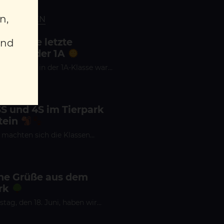
n,
CHULLEBEN
fregende letzte
und
che in der 1A
Schulwoche in der 1A-Klasse war…
3S und 4S im Tierpark
tein
 machten sich die Klassen…
che Grüße aus dem
rk
ag, den 18. Juni, haben wir…