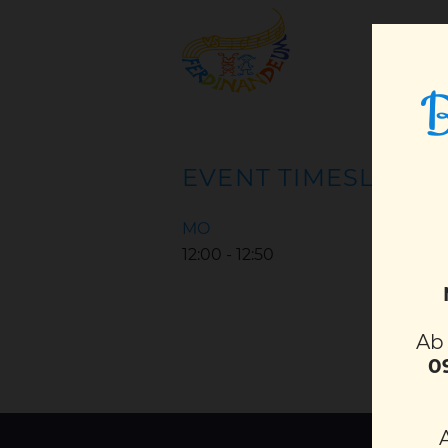
B
EVENT TIMESLOTS (
MO
12:00
-
12:50
A
0