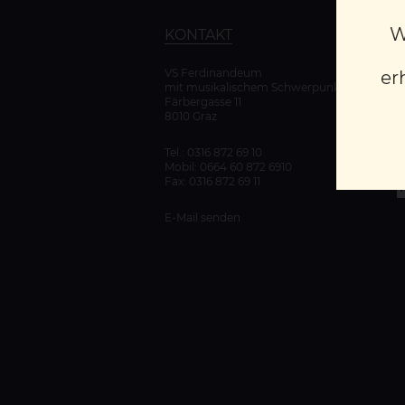
W
KONTAKT
VS Ferdinandeum
er
mit musikalischem Schwerpunkt
K
Färbergasse 11
D
8010 Graz
Tel.:
0316 872 69 10
Mobil:
0664 60 872 6910
Fax: 0316 872 69 11
E-Mail senden