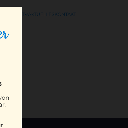
ANGEBOT
AKTUELLES
KONTAKT
er
6
 von
ar.
r