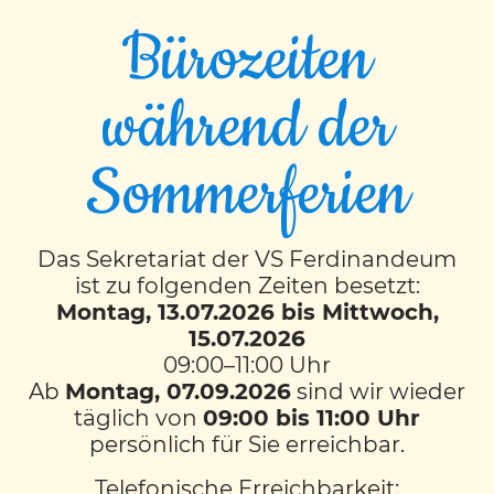
Bürozeiten
während der
EVENT TIMESLOTS (4)
Sommerferien
MO
8:00
-
8:50
VS Ferdinandeum
Das Sekretariat der VS Ferdinandeum
ist zu folgenden Zeiten besetzt:
DO
Montag, 13.07.2026 bis Mittwoch,
9:00
-
9:50
15.07.2026
09:00–11:00 Uhr
VS Ferdinandeum
Ab
Montag, 07.09.2026
sind wir wieder
täglich von
09:00 bis 11:00 Uhr
DI
persönlich für Sie erreichbar.
9:50
-
10:30
Telefonische Erreichbarkeit:
VS Ferdinandeum