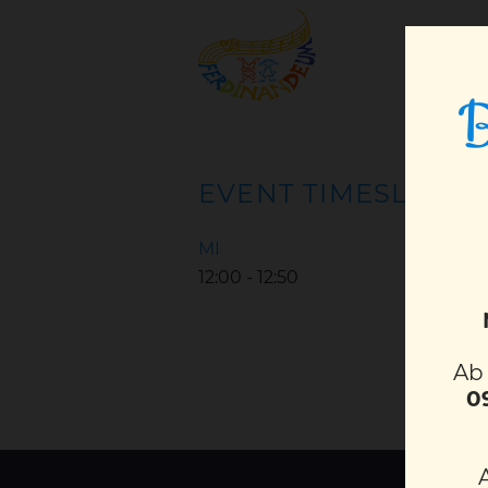
B
EVENT TIMESLOTS (
MI
12:00
-
12:50
A
0