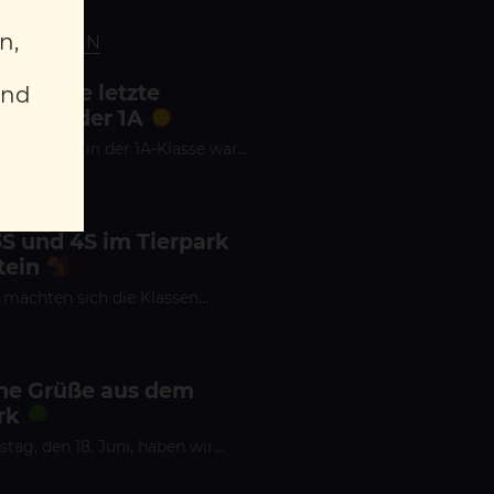
n,
CHULLEBEN
fregende letzte
und
che in der 1A
Schulwoche in der 1A-Klasse war…
3S und 4S im Tierpark
tein
 machten sich die Klassen…
che Grüße aus dem
rk
ag, den 18. Juni, haben wir…