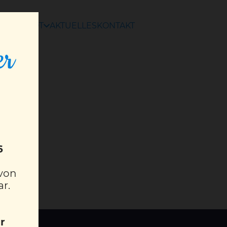
ANGEBOT
AKTUELLES
KONTAKT
er
6
 von
ar.
r