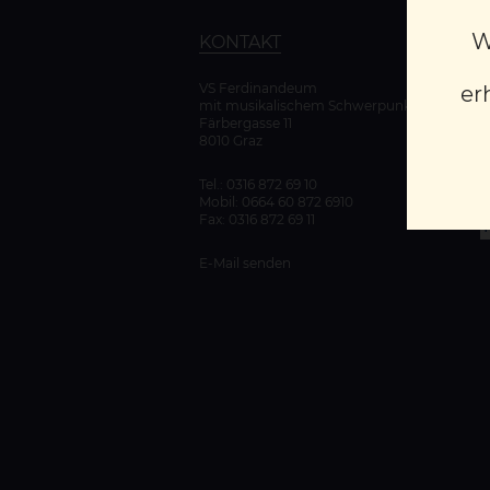
W
KONTAKT
VS Ferdinandeum
er
mit musikalischem Schwerpunkt
K
Färbergasse 11
D
8010 Graz
Tel.:
0316 872 69 10
Mobil:
0664 60 872 6910
Fax: 0316 872 69 11
E-Mail senden