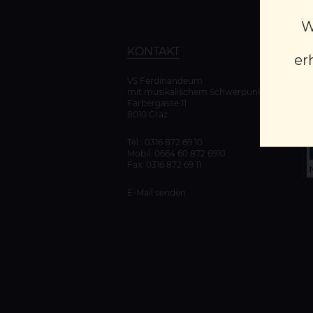
W
KONTAKT
er
VS Ferdinandeum
mit musikalischem Schwerpunkt
K
Färbergasse 11
D
8010 Graz
Tel.:
0316 872 69 10
Mobil:
0664 60 872 6910
Fax: 0316 872 69 11
E-Mail senden