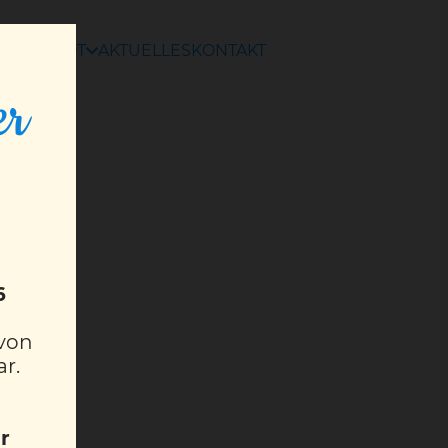
ANGEBOT
AKTUELLES
KONTAKT
er
6
 von
ar.
r