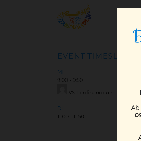
B
EVENT TIMESLOTS (
MI
9:00
-
9:50
VS Ferdinandeum
A
DI
0
11:00
-
11:50