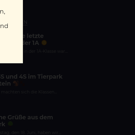
n,
CHULLEBEN
und
fregende letzte
che in der 1A
Schulwoche in der 1A-Klasse war…
3S und 4S im Tierpark
tein
 machten sich die Klassen…
che Grüße aus dem
rk
ag, den 18. Juni, haben wir…