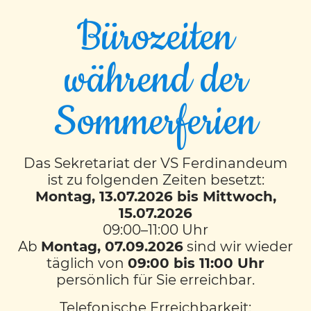
Bürozeiten
während der
EVENT TIMESLOTS (1)
Sommerferien
MI
8:00
-
8:50
Das Sekretariat der VS Ferdinandeum
ist zu folgenden Zeiten besetzt:
KONTAKT
Montag, 13.07.2026 bis Mittwoch,
15.07.2026
VS Ferdinandeum
mit musikalischem Schwerpunkt
09:00–11:00 Uhr
Färbergasse 11
Ab
Montag, 07.09.2026
sind wir wieder
8010 Graz
täglich von
09:00 bis 11:00 Uhr
Tel.:
0316 872 69 10
persönlich für Sie erreichbar.
Mobil:
0664 60 872 6910
Fax: 0316 872 69 11
Telefonische Erreichbarkeit:
E-Mail senden