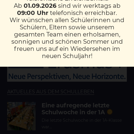
Ab
01.09.2026
sind wir werktags ab
09:00 Uhr
telefonisch erreichbar.
LINKS
Wir wünschen allen Schülerinnen und
DOWNLOADS
Schülern, Eltern sowie unserem
KONTAKT/IMPRESSUM
gesamten Team einen erholsamen,
DATENSCHUTZ
sonnigen und schönen Sommer und
freuen uns auf ein Wiedersehen im
neuen Schuljahr!
AKTUELLES AUS DEM SCHULLEBEN
Eine aufregende letzte
Schulwoche in der 1A
Die letzte Schulwoche in der 1A-Klasse
war…