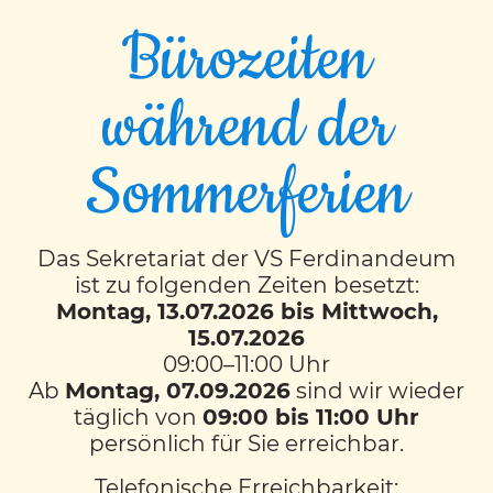
Bürozeiten
während der
EVENT TIMESLOTS (1)
Sommerferien
FR
12:00
-
12:50
Das Sekretariat der VS Ferdinandeum
ist zu folgenden Zeiten besetzt:
KONTAKT
Montag, 13.07.2026 bis Mittwoch,
15.07.2026
VS Ferdinandeum
mit musikalischem Schwerpunkt
09:00–11:00 Uhr
Färbergasse 11
Ab
Montag, 07.09.2026
sind wir wieder
8010 Graz
täglich von
09:00 bis 11:00 Uhr
Tel.:
0316 872 69 10
persönlich für Sie erreichbar.
Mobil:
0664 60 872 6910
Fax: 0316 872 69 11
Telefonische Erreichbarkeit:
E-Mail senden