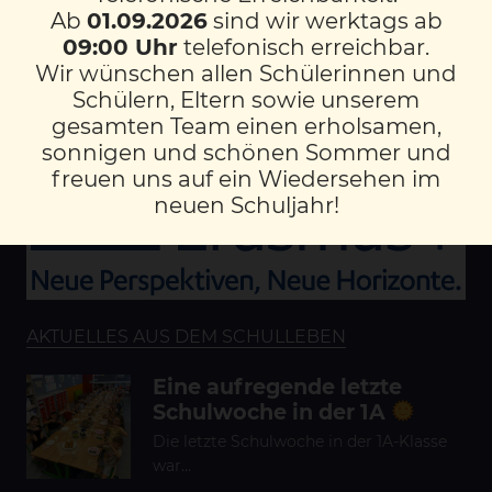
Ab
01.09.2026
sind wir werktags ab
09:00 Uhr
telefonisch erreichbar.
LINKS
Wir wünschen allen Schülerinnen und
DOWNLOADS
Schülern, Eltern sowie unserem
KONTAKT/IMPRESSUM
gesamten Team einen erholsamen,
DATENSCHUTZ
sonnigen und schönen Sommer und
freuen uns auf ein Wiedersehen im
neuen Schuljahr!
AKTUELLES AUS DEM SCHULLEBEN
Eine aufregende letzte
Schulwoche in der 1A
Die letzte Schulwoche in der 1A-Klasse
war…