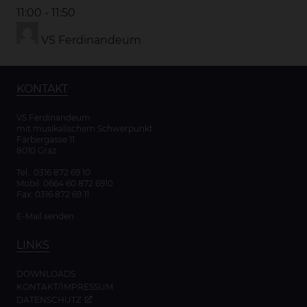
11:00
-
11:50
VS Ferdinandeum
KONTAKT
VS Ferdinandeum
mit musikalischem Schwerpunkt
Färbergasse 11
8010 Graz
Tel.:
0316 872 69 10
Mobil:
0664 60 872 6910
Fax: 0316 872 69 11
E-Mail senden
LINKS
DOWNLOADS
KONTAKT/IMPRESSUM
DATENSCHUTZ