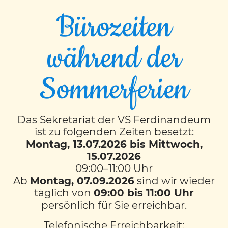
Bürozeiten
während der
EVENT TIMESLOTS (16)
Sommerferien
MO
8:00
-
8:50
VS Ferdinandeum
Das Sekretariat der VS Ferdinandeum
ist zu folgenden Zeiten besetzt:
MI
Montag, 13.07.2026 bis Mittwoch,
8:00
-
8:50
15.07.2026
09:00–11:00 Uhr
VS Ferdinandeum
Ab
Montag, 07.09.2026
sind wir wieder
täglich von
09:00 bis 11:00 Uhr
DO
persönlich für Sie erreichbar.
8:00
-
8:50
Telefonische Erreichbarkeit:
VS Ferdinandeum