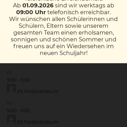
Ab
01.09.2026
sind wir werktags ab
FR
09:00 Uhr
telefonisch erreichbar.
Wir wünschen allen Schülerinnen und
8:00
-
8:50
Schülern, Eltern sowie unserem
VS Ferdinandeum
gesamten Team einen erholsamen,
sonnigen und schönen Sommer und
MO
freuen uns auf ein Wiedersehen im
9:00
-
9:50
neuen Schuljahr!
VS Ferdinandeum
DI
9:00
-
9:50
VS Ferdinandeum
MI
9:00
-
9:50
VS Ferdinandeum