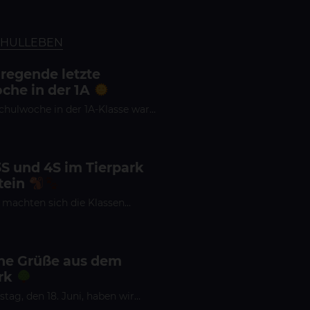
CHULLEBEN
fregende letzte
che in der 1A
Schulwoche in der 1A-Klasse war…
3S und 4S im Tierpark
tein
 machten sich die Klassen…
che Grüße aus dem
rk
ag, den 18. Juni, haben wir…