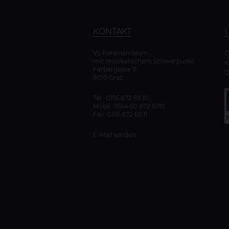
KONTAKT
VS Ferdinandeum
mit musikalischem Schwerpunkt
K
Färbergasse 11
D
8010 Graz
Tel.:
0316 872 69 10
Mobil:
0664 60 872 6910
Fax: 0316 872 69 11
E-Mail senden