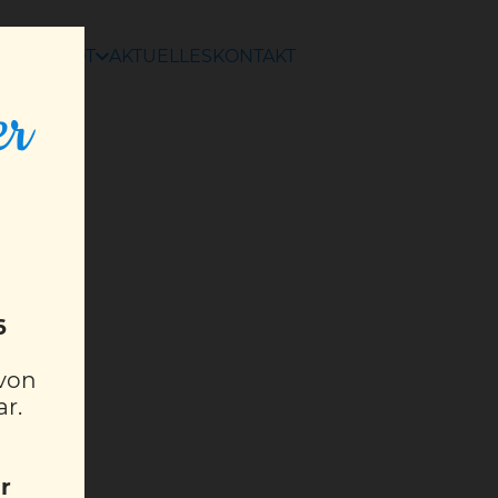
ANGEBOT
AKTUELLES
KONTAKT
er
6
 von
ar.
r