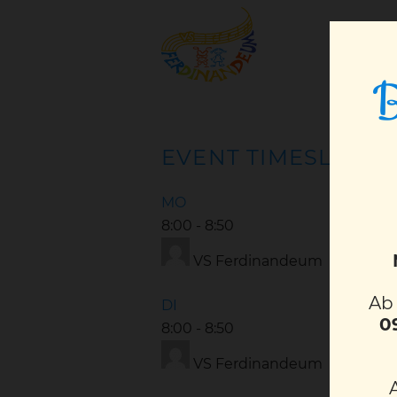
B
EVENT TIMESLOTS (
MO
8:00
-
8:50
VS Ferdinandeum
A
DI
0
8:00
-
8:50
VS Ferdinandeum