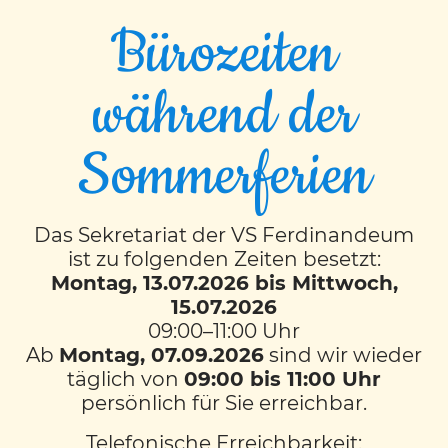
Bürozeiten
während der
EVENT TIMESLOTS (5)
Sommerferien
DO
11:50
-
12:20
VS Ferdinandeum
Das Sekretariat der VS Ferdinandeum
ist zu folgenden Zeiten besetzt:
MO
Montag, 13.07.2026 bis Mittwoch,
12:50
-
13:20
15.07.2026
09:00–11:00 Uhr
VS Ferdinandeum
Ab
Montag, 07.09.2026
sind wir wieder
täglich von
09:00 bis 11:00 Uhr
DI
persönlich für Sie erreichbar.
12:50
-
13:20
Telefonische Erreichbarkeit:
VS Ferdinandeum