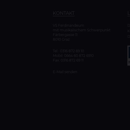
KONTAKT
VS Ferdinandeum
mit musikalischem Schwerpunkt
K
Färbergasse 11
D
8010 Graz
Tel.:
0316 872 69 10
Mobil:
0664 60 872 6910
Fax: 0316 872 69 11
E-Mail senden