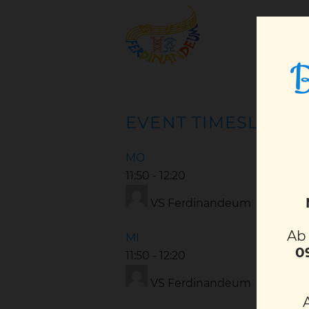
B
EVENT TIMESLOTS (
MO
11:50
-
12:20
VS Ferdinandeum
A
MI
0
11:50
-
12:20
VS Ferdinandeum