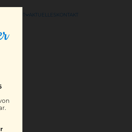
ANGEBOT
AKTUELLES
KONTAKT
er
6
 von
ar.
r