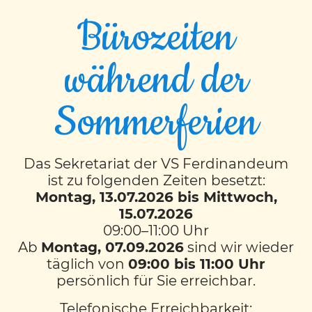
Bürozeiten
während der
EVENT TIMESLOTS (2)
Sommerferien
DI
9:00
-
10:00
DO
Das Sekretariat der VS Ferdinandeum
ist zu folgenden Zeiten besetzt:
10:00
-
11:00
Montag, 13.07.2026 bis Mittwoch,
15.07.2026
09:00–11:00 Uhr
KONTAKT
Ab
Montag, 07.09.2026
sind wir wieder
VS Ferdinandeum
täglich von
09:00 bis 11:00 Uhr
mit musikalischem Schwerpunkt
persönlich für Sie erreichbar.
Färbergasse 11
8010 Graz
Telefonische Erreichbarkeit: