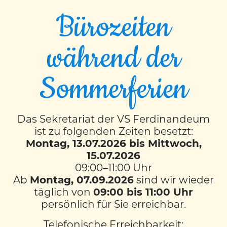
Bürozeiten
während der
EVENT TIMESLOTS (2)
Sommerferien
DI
10:30
-
11:00
DO
Das Sekretariat der VS Ferdinandeum
ist zu folgenden Zeiten besetzt:
12:00
-
12:50
Montag, 13.07.2026 bis Mittwoch,
15.07.2026
09:00–11:00 Uhr
KONTAKT
Ab
Montag, 07.09.2026
sind wir wieder
VS Ferdinandeum
täglich von
09:00 bis 11:00 Uhr
mit musikalischem Schwerpunkt
persönlich für Sie erreichbar.
Färbergasse 11
8010 Graz
Telefonische Erreichbarkeit: