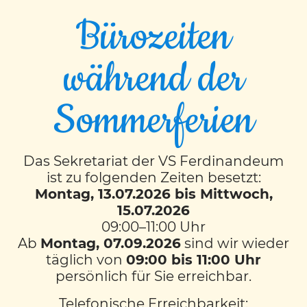
Bürozeiten
während der
EVENT TIMESLOTS (3)
Sommerferien
MI
8:00
-
8:50
VS Ferdinandeum
Das Sekretariat der VS Ferdinandeum
ist zu folgenden Zeiten besetzt:
MI
Montag, 13.07.2026 bis Mittwoch,
9:00
-
9:50
15.07.2026
09:00–11:00 Uhr
VS Ferdinandeum
Ab
Montag, 07.09.2026
sind wir wieder
täglich von
09:00 bis 11:00 Uhr
MO
persönlich für Sie erreichbar.
12:00
-
12:50
Telefonische Erreichbarkeit:
VS Ferdinandeum