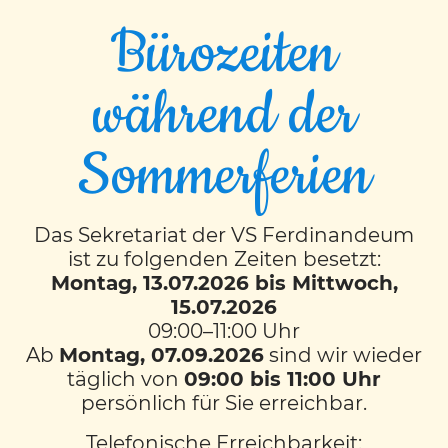
Bürozeiten
während der
EVENT TIMESLOTS (3)
Sommerferien
FR
8:00
-
8:50
VS Ferdinandeum
Das Sekretariat der VS Ferdinandeum
ist zu folgenden Zeiten besetzt:
FR
Montag, 13.07.2026 bis Mittwoch,
9:00
-
10:00
15.07.2026
09:00–11:00 Uhr
VS Ferdinandeum
Ab
Montag, 07.09.2026
sind wir wieder
täglich von
09:00 bis 11:00 Uhr
MI
persönlich für Sie erreichbar.
12:00
-
12:50
Telefonische Erreichbarkeit:
VS Ferdinandeum