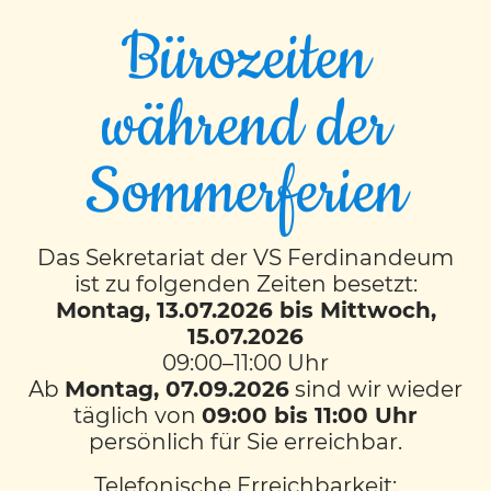
Bürozeiten
während der
Tierische Abenteuer
Sommerferien
auf der Alpaka-Ranch
Das Sekretariat der VS Ferdinandeum
Projekttage der 4M und 4S
ist zu folgenden Zeiten besetzt:
Montag, 13.07.2026 bis Mittwoch,
15.07.2026
Am 17. und 18. Juni verbrachten die 4M- und
09:00–11:00 Uhr
4S-Klasse zwei unvergessliche Projekttage
Ab
Montag, 07.09.2026
sind wir wieder
auf der Alpaka-Ranch im Frauental – mit
täglich von
09:00 bis 11:00 Uhr
ganz vielen Tieren, Abenteuern und einer
persönlich für Sie erreichbar.
Menge Spaß!
Telefonische Erreichbarkeit: