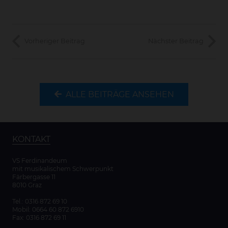
Vorheriger Beitrag
Nächster Beitrag
ALLE BEITRÄGE ANSEHEN
KONTAKT
VS Ferdinandeum
mit musikalischem Schwerpunkt
Färbergasse 11
8010 Graz
Tel.:
0316 872 69 10
Mobil:
0664 60 872 6910
Fax: 0316 872 69 11