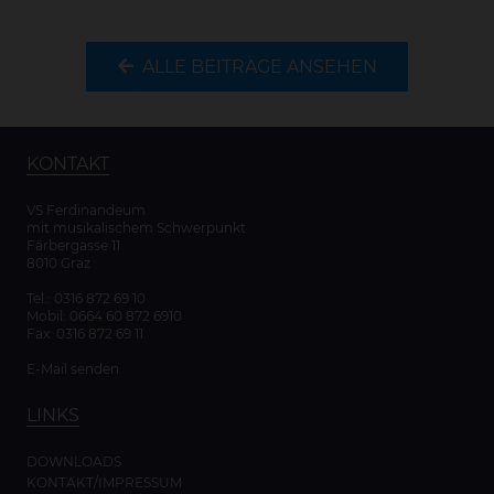
ALLE BEITRÄGE ANSEHEN
KONTAKT
VS Ferdinandeum
mit musikalischem Schwerpunkt
Färbergasse 11
8010 Graz
Tel.:
0316 872 69 10
Mobil:
0664 60 872 6910
Fax: 0316 872 69 11
E-Mail senden
LINKS
DOWNLOADS
KONTAKT/IMPRESSUM