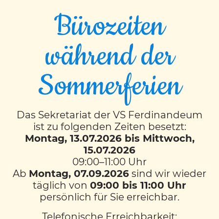
Bürozeiten
während der
Sternwanderung
Sommerferien
Schlossberg
Das Sekretariat der VS Ferdinandeum
Am 24. Juni 2024 machten sich über 240
ist zu folgenden Zeiten besetzt:
Schülerinnen und Schüler der Volksschule
Montag, 13.07.2026 bis Mittwoch,
Ferdinandeum auf den Weg und
15.07.2026
erklommen den Schlossberg. Nach einem
09:00–11:00 Uhr
grandiosen Konzert auf den Kasematten,
Ab
Montag, 07.09.2026
sind wir wieder
wo sich die Klassen selbst die
täglich von
09:00 bis 11:00 Uhr
musikalischen Highlights des Jahres
persönlich für Sie erreichbar.
präsentierten, erklangen die verbindenden
Telefonische Erreichbarkeit: