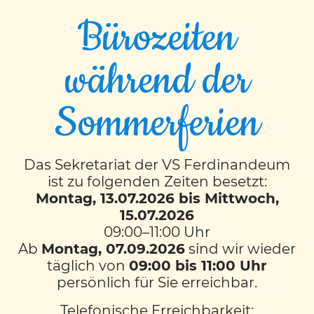
Bürozeiten
während der
Naturwelten Mixnitz
Sommerferien
Am 20. September fuhren alle 3. Klassen
gemeinsam mit dem Zug nach Mixnitz.
Das Sekretariat der VS Ferdinandeum
ist zu folgenden Zeiten besetzt:
Ausgebildete Wald- und
Montag, 13.07.2026 bis Mittwoch,
Jagdpädagog*innen begleiteten uns durch
15.07.2026
die Naturwelten, wo wir viel Spannendes
09:00–11:00 Uhr
über den Wald und dessen Bewohner
Ab
Montag, 07.09.2026
sind wir wieder
erfahren durften.
täglich von
09:00 bis 11:00 Uhr
persönlich für Sie erreichbar.
Die Kinder erklommen den Mount Mixnitz
Telefonische Erreichbarkeit:
und erkundeten den Lebensraum von