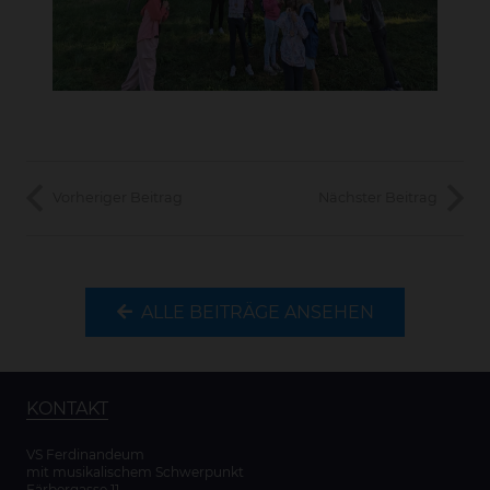
Vorheriger Beitrag
Nächster Beitrag
ALLE BEITRÄGE ANSEHEN
KONTAKT
VS Ferdinandeum
mit musikalischem Schwerpunkt
Färbergasse 11