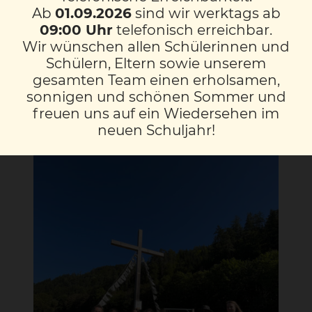
Ab
01.09.2026
sind wir werktags ab
Steinbock, Murmeltier, Dachs und Co. Auch
09:00 Uhr
telefonisch erreichbar.
einige Vögel konnten beobachtet werden.
Wir wünschen allen Schülerinnen und
Zum Abschluss durften die Kinder sogar auf
Schülern, Eltern sowie unserem
den Hochsitz klettern und von dort aus
gesamten Team einen erholsamen,
durch das Fernglas die Umgebung
sonnigen und schönen Sommer und
betrachten.
freuen uns auf ein Wiedersehen im
neuen Schuljahr!