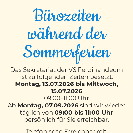
Bürozeiten
während der
Nachmi-Ausflug zur
Sommerferien
Freiwilligen Feuerwehr
Das Sekretariat der VS Ferdinandeum
Wie sieht ein Feuerwehrauto im Inneren
ist zu folgenden Zeiten besetzt:
aus? Welches Werkzeug braucht man als
Montag, 13.07.2026 bis Mittwoch,
Feuerwehrfrau- und mann? Was macht die
15.07.2026
Feuerwehr überhaupt alles?
09:00–11:00 Uhr
Ab
Montag, 07.09.2026
sind wir wieder
Diese Fragen und noch viele mehr wurden
täglich von
09:00 bis 11:00 Uhr
uns, den 2. Nachmi-Klassen, bei der
persönlich für Sie erreichbar.
Führung der Freiwilligen Feuerwehr in
Mariatrost beantwortet.
Telefonische Erreichbarkeit: