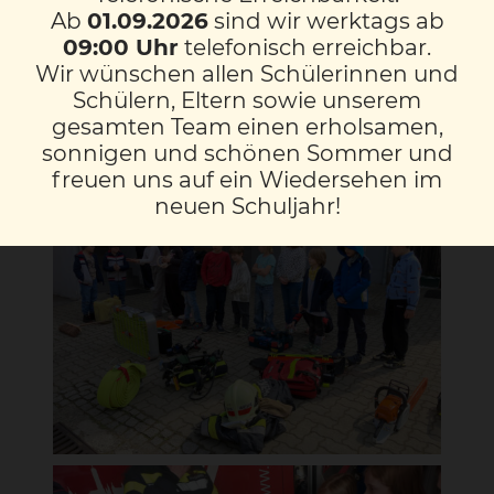
Ab
01.09.2026
sind wir werktags ab
Besonders toll war bei diesem Besuch, dass
09:00 Uhr
telefonisch erreichbar.
wir die Uniformen selbst anprobieren
Wir wünschen allen Schülerinnen und
durften. Wir hatten sehr viel Spaß bei
Schülern, Eltern sowie unserem
diesem spannenden Ausflug.
gesamten Team einen erholsamen,
sonnigen und schönen Sommer und
freuen uns auf ein Wiedersehen im
neuen Schuljahr!