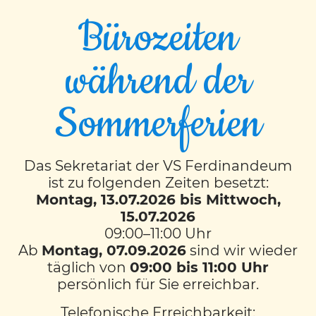
Bürozeiten
während der
Mit Spiel, Spaß und
Sommerferien
Sonnenschein starten
wir in das Wochenende
hinein
Das Sekretariat der VS Ferdinandeum
ist zu folgenden Zeiten besetzt:
Montag, 13.07.2026 bis Mittwoch,
15.07.2026
Unser Spielplatzbesuch mit
09:00–11:00 Uhr
der 4S
Ab
Montag, 07.09.2026
sind wir wieder
täglich von
09:00 bis 11:00 Uhr
Am Freitagvormittag machten wir uns bei
persönlich für Sie erreichbar.
strahlendem Sonnenschein gemeinsam
Telefonische Erreichbarkeit: