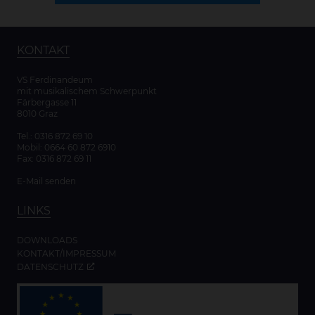
KONTAKT
VS Ferdinandeum
mit musikalischem Schwerpunkt
Färbergasse 11
8010 Graz
Tel.:
0316 872 69 10
Mobil:
0664 60 872 6910
Fax: 0316 872 69 11
E-Mail senden
LINKS
DOWNLOADS
KONTAKT/IMPRESSUM
DATENSCHUTZ