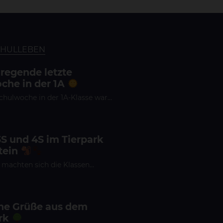
CHULLEBEN
fregende letzte
che in der 1A
Schulwoche in der 1A-Klasse war…
3S und 4S im Tierpark
tein
 machten sich die Klassen…
che Grüße aus dem
rk