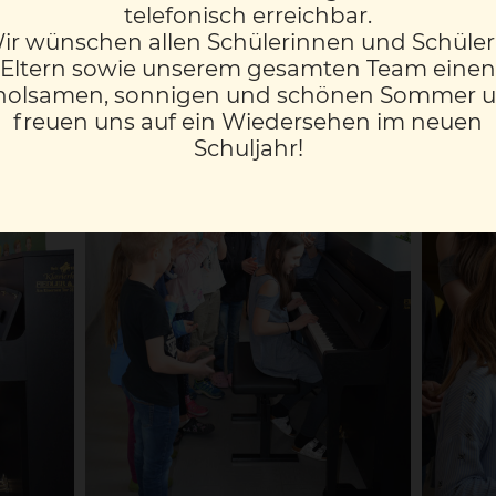
telefonisch erreichbar.
ir wünschen allen Schülerinnen und Schüler
llt der VS Ferdinandeum ein Klavier zur Verfügung – dam
Eltern sowie unserem gesamten Team einen
hnen steckt.
holsamen, sonnigen und schönen Sommer 
freuen uns auf ein Wiedersehen im neuen
Schuljahr!