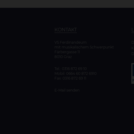
KONTAKT
VS Ferdinandeum
mit musikalischem Schwerpunkt
K
Färbergasse 11
D
8010 Graz
Tel.:
0316 872 69 10
Mobil:
0664 60 872 6910
Fax: 0316 872 69 11
E-Mail senden