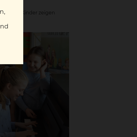
n,
it unsere Kinder zeigen
und