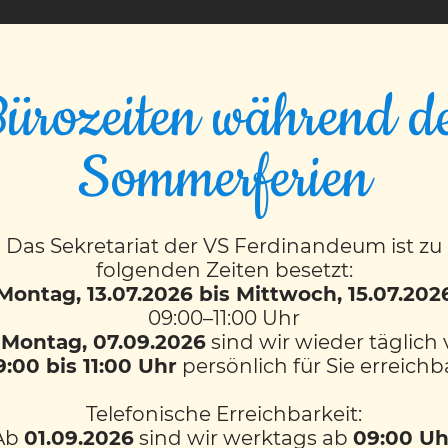
VS FERDINANDEUM
ürozeiten während d
durch die Pause
Sommerferien
Das Sekretariat der VS Ferdinandeum ist zu
folgenden Zeiten besetzt:
ten greifen?
Montag, 13.07.2026 bis Mittwoch, 15.07.202
09:00–11:00 Uhr
b
Montag, 07.09.2026
sind wir wieder täglich
9:00 bis 11:00 Uhr
persönlich für Sie erreichb
chen und zeigen, was man kann – ohne Bühne – trotzd
Telefonische Erreichbarkeit:
Ab
01.09.2026
sind wir werktags ab
09:00 Uh
der Pause der VS Ferdinandeum.