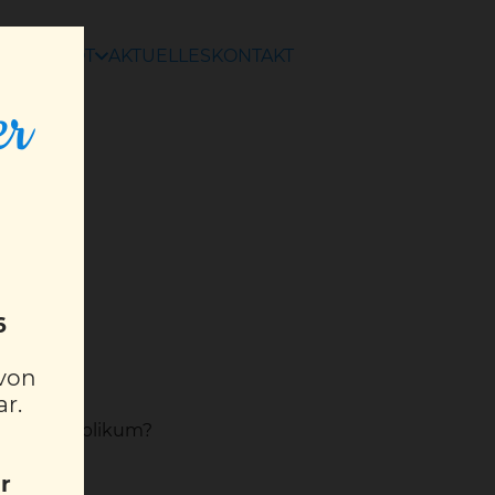
ANGEBOT
AKTUELLES
KONTAKT
er
6
 von
ar.
em mit Publikum?
r