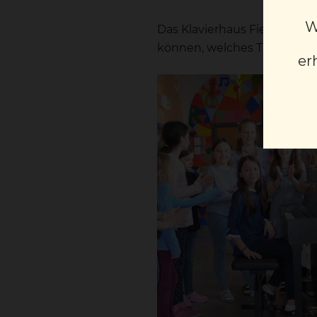
W
Das Klavierhaus Fiedler ste
können, welches Talent in i
er