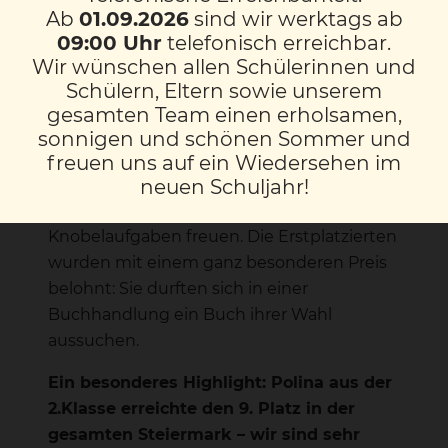
größten und beliebtesten Schulaktivitäten
Ab
01.09.2026
sind wir werktags ab
des Landes.
09:00 Uhr
telefonisch erreichbar.
Wir wünschen allen Schülerinnen und
Im Anschluss an den Wettbewerb fand
Schülern, Eltern sowie unserem
eine feierliche Siegerehrung statt. Alle
gesamten Team einen erholsamen,
Kinder erhielten eine Urkunde als
sonnigen und schönen Sommer und
Anerkennung für ihre Teilnahme. Die Zweit-
freuen uns auf ein Wiedersehen im
und Drittplatzierten jeder Klasse durften
neuen Schuljahr!
sich über ein Rätselbuch mit kniffligen
Knobelaufgaben freuen. Die Erstplatzierten
wurden mit einem ganz besonderen Preis
belohnt: Sie durften sich in einer
Buchhandlung ein Buch ihrer Wahl
aussuchen.
Ein besonderes Highlight: Polina aus der
2.Klasse erreichte den 9. Platz in der
gesamten Steiermark – wir sind sehr