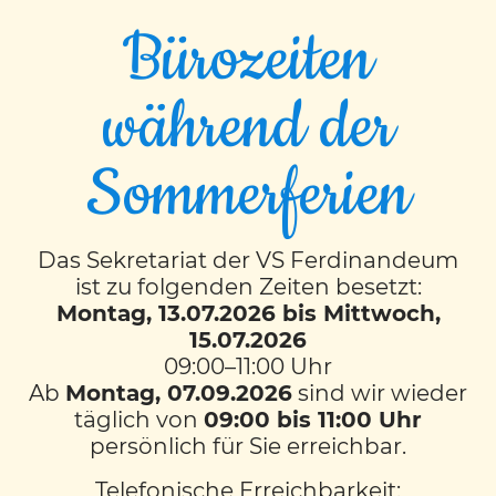
Bürozeiten
während der
„Känguru der
Sommerferien
Mathematik“ an der VS
Ferdinandeum
Das Sekretariat der VS Ferdinandeum
ist zu folgenden Zeiten besetzt:
Am 20. März 2025 stellten sich über 100
Montag, 13.07.2026 bis Mittwoch,
Kinder unserer Schule der spannenden
15.07.2026
09:00–11:00 Uhr
Herausforderung des internationalen
Ab
Montag, 07.09.2026
sind wir wieder
Wettbewerbs „Känguru der Mathematik“.
täglich von
09:00 bis 11:00 Uhr
Mit jährlich mehr als 100.000
persönlich für Sie erreichbar.
Teilnehmenden allein in Österreich zählt
dieser Wettbewerb mittlerweile zu den
Telefonische Erreichbarkeit: