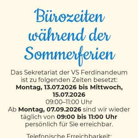
Bürozeiten
während der
Glückstag
Sommerferien
Glückstag am 25. Februar
2020
Das Sekretariat der VS Ferdinandeum
ist zu folgenden Zeiten besetzt:
Montag, 13.07.2026 bis Mittwoch,
Das Glück besteht nicht darin, dass du tun
15.07.2026
kannst, was du willst, sondern darin, dass
09:00–11:00 Uhr
du immer willst, was du tust.
Ab
Montag, 07.09.2026
sind wir wieder
(Leo N. Tolstoi)
täglich von
09:00 bis 11:00 Uhr
persönlich für Sie erreichbar.
Im Rahmen unseres
Telefonische Erreichbarkeit:
Persönlichkeitsbildungsschwerpunktes „