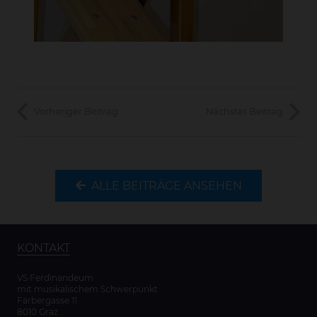
Vorheriger Beitrag
Nächster Beitrag
ALLE BEITRÄGE ANSEHEN
KONTAKT
VS Ferdinandeum
mit musikalischem Schwerpunkt
Färbergasse 11
8010 Graz