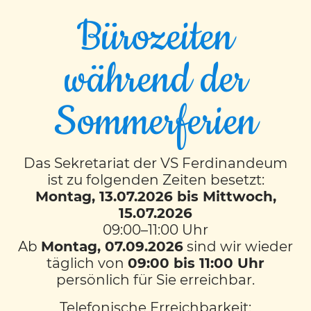
Bürozeiten
während der
Faschingsdienstag
Sommerferien
Am Faschingsdienstag tummelten sich
Katzen, Leoparden, Bären, Dinosaurier,
Das Sekretariat der VS Ferdinandeum
Schmetterlinge, Polizisten, natürlich viele
ist zu folgenden Zeiten besetzt:
Prinzessinnen und auch ein Bienchen und
Montag, 13.07.2026 bis Mittwoch,
15.07.2026
noch ganz viele andere verkleidete Kinder,
09:00–11:00 Uhr
Lehrerinnen und Lehrer im Schulhaus der
Ab
Montag, 07.09.2026
sind wir wieder
Volksschule Ferdinandeum herum.
täglich von
09:00 bis 11:00 Uhr
Es war ein fröhlicher, ausgelassener
persönlich für Sie erreichbar.
Faschingsausklang – der vielen Kindern ein
Telefonische Erreichbarkeit: