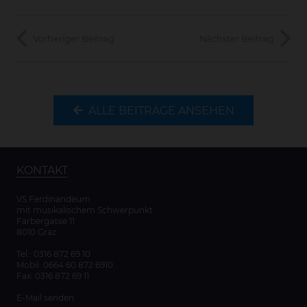
Vorheriger Beitrag
Nächster Beitrag
ALLE BEITRÄGE ANSEHEN
KONTAKT
VS Ferdinandeum
mit musikalischem Schwerpunkt
Färbergasse 11
8010 Graz
Tel.:
0316 872 69 10
Mobil:
0664 60 872 6910
Fax: 0316 872 69 11
E-Mail senden