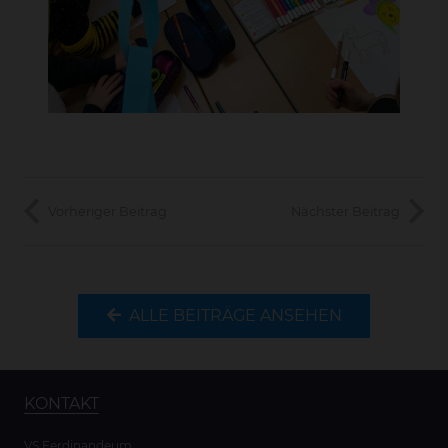
Vorheriger Beitrag
Nächster Beitrag
ALLE BEITRÄGE ANSEHEN
KONTAKT
VS Ferdinandeum