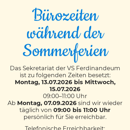
Bürozeiten
während der
Fasching in der 2.
Sommerferien
Klasse – Ein buntes Fest
voller Spaß!
Das Sekretariat der VS Ferdinandeum
ist zu folgenden Zeiten besetzt:
Am Faschingsdienstag war in unserer
Montag, 13.07.2026 bis Mittwoch,
Klasse jede Menge los! Gemeinsam mit der
15.07.2026
09:00–11:00 Uhr
4 Arte und der 3m haben wir ein tolles
Ab
Montag, 07.09.2026
sind wir wieder
Faschingsfest gefeiert.
täglich von
09:00 bis 11:00 Uhr
Zuerst haben wir mit unserer Partnerklasse,
persönlich für Sie erreichbar.
der 4 Arte, ein lustiges Kostümraten
Telefonische Erreichbarkeit: