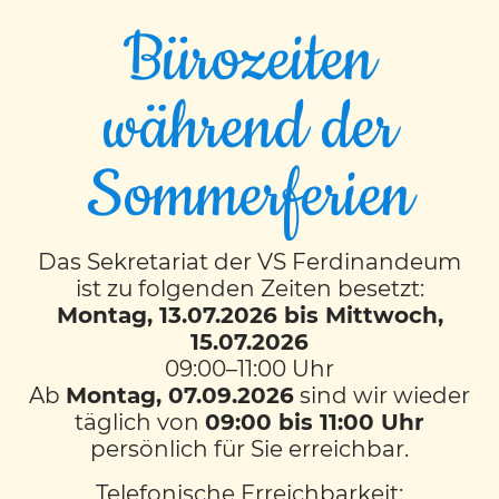
Bürozeiten
während der
Es herbstelt in der 4S
Sommerferien
Das Sekretariat der VS Ferdinandeum
Vor den Herbstferien wurde in der 4S noch
ist zu folgenden Zeiten besetzt:
fleißig gearbeitet. Passend zum
Montag, 13.07.2026 bis Mittwoch,
regnerischen Wetter gestalteten die Kinder
15.07.2026
wahre Kunstwerke.
09:00–11:00 Uhr
Als Glücksbringer für die bevorstehenden
Ab
Montag, 07.09.2026
sind wir wieder
Schularbeiten nähten die Kinder kleine
täglich von
09:00 bis 11:00 Uhr
Eulen, passend zur Herbst- bzw.
persönlich für Sie erreichbar.
Halloweenzeit. Dazu gab es auch einen
Telefonische Erreichbarkeit: