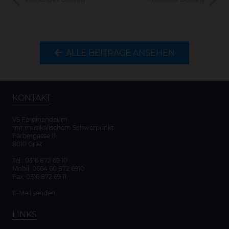
ALLE BEITRÄGE ANSEHEN
KONTAKT
VS Ferdinandeum
mit musikalischem Schwerpunkt
Färbergasse 11
8010 Graz
Tel.:
0316 872 69 10
Mobil:
0664 60 872 6910
Fax: 0316 872 69 11
E-Mail senden
LINKS