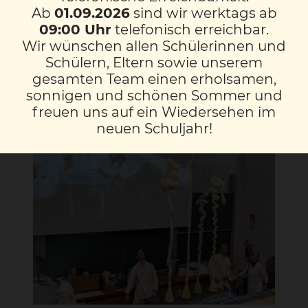
Ab
01.09.2026
sind wir werktags ab
In den Laborräumen durften wir, wie echte
09:00 Uhr
telefonisch erreichbar.
Chemiker, forschen und stellten unsere
Wir wünschen allen Schülerinnen und
eigene Lavalampe her.
Schülern, Eltern sowie unserem
gesamten Team einen erholsamen,
Mit Filterpapier experimentierten wir zum
sonnigen und schönen Sommer und
Thema Chromatographie.
freuen uns auf ein Wiedersehen im
neuen Schuljahr!