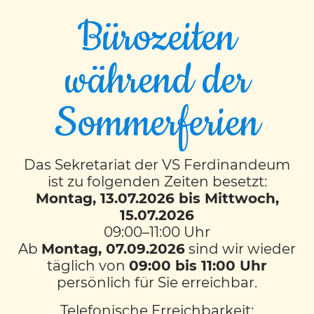
Bürozeiten
während der
Erlebnis Chemie
Sommerferien
Am Freitag, dem 9.2.2024 öffnete sich eine
sehr besondere Tür für uns. Wir waren im
Das Sekretariat der VS Ferdinandeum
Hörsaal des Instituts für Chemie an der Uni
ist zu folgenden Zeiten besetzt:
Graz zu Gast.
Montag, 13.07.2026 bis Mittwoch,
15.07.2026
Wir erlebten spannende Experimente mit
09:00–11:00 Uhr
flüssigem Stickstoff, brennenden
Ab
Montag, 07.09.2026
sind wir wieder
Gummibärchen, feurigen Explosionen mit
täglich von
09:00 bis 11:00 Uhr
Bärlappsporen, sahen fliegende
persönlich für Sie erreichbar.
Elefantenzahnpasta und vieles mehr!
Telefonische Erreichbarkeit: