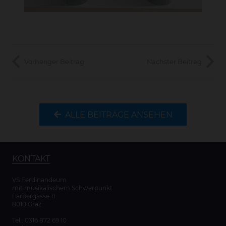
Vorheriger Beitrag
Nächster Beitrag
ALLE BEITRÄGE ANSEHEN
KONTAKT
VS Ferdinandeum
mit musikalischem Schwerpunkt
Färbergasse 11
8010 Graz
Tel.:
0316 872 69 10