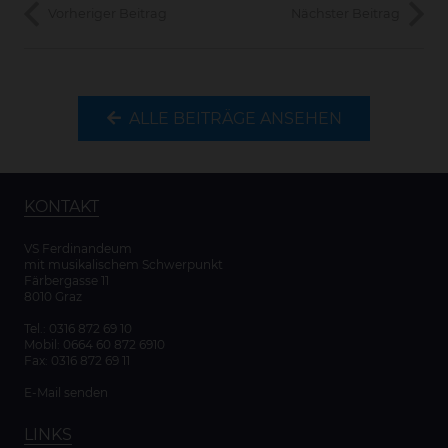
Vorheriger Beitrag
Nächster Beitrag
ALLE BEITRÄGE ANSEHEN
KONTAKT
VS Ferdinandeum
mit musikalischem Schwerpunkt
Färbergasse 11
8010 Graz
Tel.:
0316 872 69 10
Mobil:
0664 60 872 6910
Fax: 0316 872 69 11
E-Mail senden
LINKS