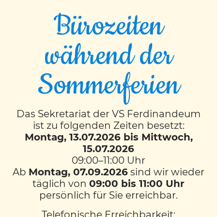
Bürozeiten
während der
Eislaufen der 2M
Sommerferien
Am 14.12.2021 ging die 2M Klasse das erste
Mal in der Grazer Winterwelt eislaufen. Mit
Das Sekretariat der VS Ferdinandeum
dabei waren auch die beiden Studentinnen
ist zu folgenden Zeiten besetzt:
Nadine und Lina sowie sechs hilfsbereite
Montag, 13.07.2026 bis Mittwoch,
15.07.2026
Eltern. Es war ein wunderschöner und
09:00–11:00 Uhr
unvergesslicher Tag am Eis. Einige Kinder
Ab
Montag, 07.09.2026
sind wir wieder
haben an dem Vormittag sogar das
täglich von
09:00 bis 11:00 Uhr
Eislaufen gelernt.
persönlich für Sie erreichbar.
Telefonische Erreichbarkeit: