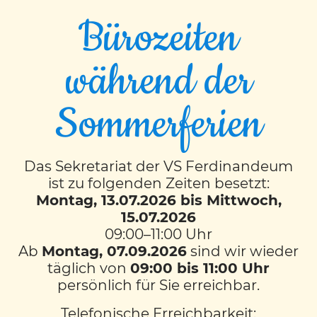
Bürozeiten
während der
Einladung zum Advent-
Sommerferien
Singen
Das Sekretariat der VS Ferdinandeum
19. Dezember 2025
ist zu folgenden Zeiten besetzt:
um 15.00 Uhr, Färberplatz
Montag, 13.07.2026 bis Mittwoch,
Graz
15.07.2026
09:00–11:00 Uhr
Es singen die 4 Musikschwerpunktklassen,
Ab
Montag, 07.09.2026
sind wir wieder
die 4.Klasse Superar und der Schulchor der
täglich von
09:00 bis 11:00 Uhr
Volksschule Ferdinandeum.
persönlich für Sie erreichbar.
Telefonische Erreichbarkeit: