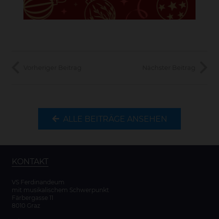
Vorheriger Beitrag
Nächster Beitrag
ALLE BEITRÄGE ANSEHEN
KONTAKT
VS Ferdinandeum
mit musikalischem Schwerpunkt
Färbergasse 11
8010 Graz