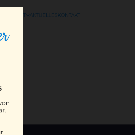
ANGEBOT
AKTUELLES
KONTAKT
er
6
 von
ar.
r