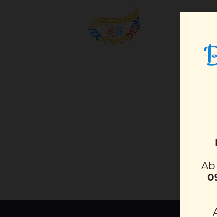
B
A
0