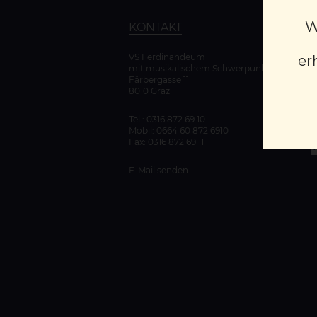
W
KONTAKT
VS Ferdinandeum
er
mit musikalischem Schwerpunkt
K
Färbergasse 11
D
8010 Graz
Tel.:
0316 872 69 10
Mobil:
0664 60 872 6910
Fax: 0316 872 69 11
E-Mail senden