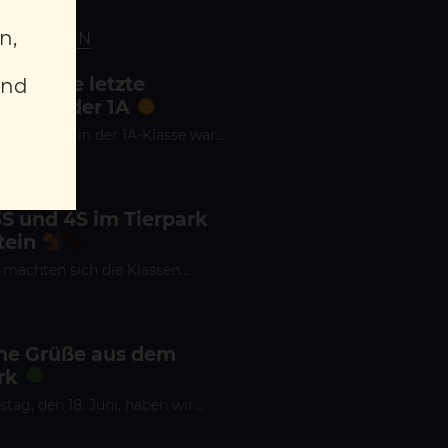
n,
CHULLEBEN
fregende letzte
und
che in der 1A
Schulwoche in der 1A-Klasse war…
3S und 4S im Tierpark
tein
 machten sich die Klassen…
che Grüße aus dem
rk
ag, den 18. Juni, haben wir…