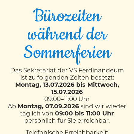
Bürozeiten
KONTAKT
VS Ferdinandeum
während der
mit musikalischem Schwerpunkt
Färbergasse 11
8010 Graz
Sommerferien
Tel.:
0316 872 69 10
Mobil:
0664 60 872 6910
Fax: 0316 872 69 11
E-Mail senden
Das Sekretariat der VS Ferdinandeum
ist zu folgenden Zeiten besetzt:
LINKS
Montag, 13.07.2026 bis Mittwoch,
15.07.2026
DOWNLOADS
KONTAKT/IMPRESSUM
09:00–11:00 Uhr
DATENSCHUTZ
Ab
Montag, 07.09.2026
sind wir wieder
täglich von
09:00 bis 11:00 Uhr
persönlich für Sie erreichbar.
Telefonische Erreichbarkeit: