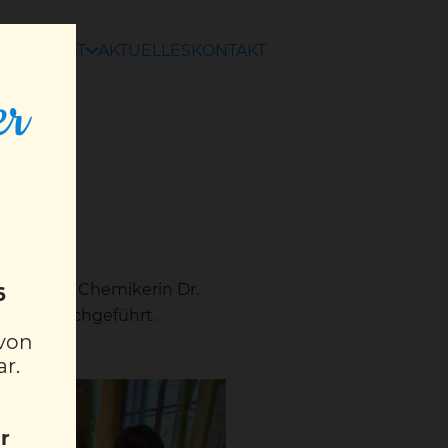
ANGEBOT
AKTUELLES
KONTAKT
er
m mit der Chemikerin Dr.
6
Basen durchgeführt.
 von
ar.
r