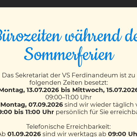
VS FERDINANDEUM
ürozeiten während d
or in der 3M
Sommerferien
Das Sekretariat der VS Ferdinandeum ist zu
folgenden Zeiten besetzt:
sich die 3M Klasse erneut in ein Chemielabor. Gemeinsa
Montag, 13.07.2026 bis Mittwoch, 15.07.202
rschiedenste Experimente mit Blaukraut, Säuren und 
09:00–11:00 Uhr
b
Montag, 07.09.2026
sind wir wieder täglich
 und obendrein hat es noch riesig Spaß gemacht.
9:00 bis 11:00 Uhr
persönlich für Sie erreichb
Telefonische Erreichbarkeit:
Ab
01.09.2026
sind wir werktags ab
09:00 Uh