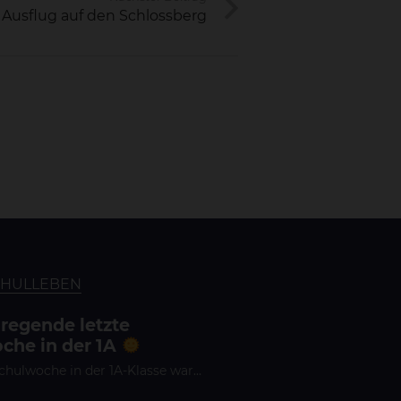
Ausflug auf den Schlossberg
CHULLEBEN
fregende letzte
che in der 1A
Schulwoche in der 1A-Klasse war…