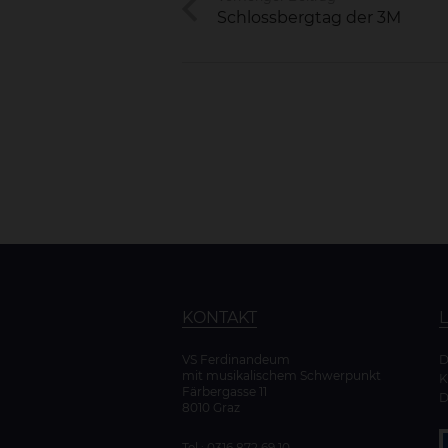
Schlossbergtag der 3M
KONTAKT
VS Ferdinandeum
mit musikalischem Schwerpunkt
K
Färbergasse 11
D
8010 Graz
Tel.:
0316 872 69 10