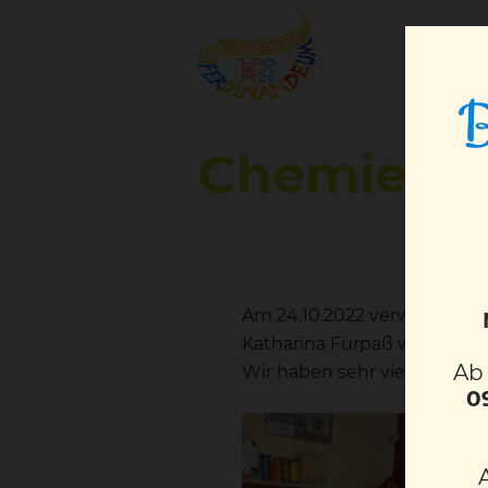
B
Chemielab
Am 24.10.2022 verwandelte 
Katharina Fürpaß wurden ve
A
Wir haben sehr viel gelernt
0