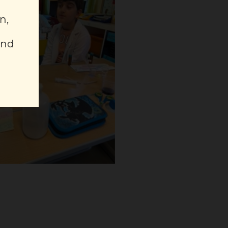
n,
und