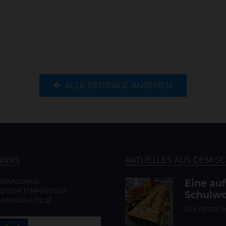
ALLE BEITRÄGE ANSEHEN
LINKS
AKTUELLES AUS DEM S
Eine au
DOWNLOADS
ONTAKT/IMPRESSUM
Schulwo
ATENSCHUTZ
Die letzte 