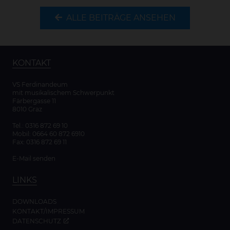
ALLE BEITRÄGE ANSEHEN
KONTAKT
VS Ferdinandeum
mit musikalischem Schwerpunkt
Färbergasse 11
8010 Graz
Tel.:
0316 872 69 10
Mobil:
0664 60 872 6910
Fax: 0316 872 69 11
E-Mail senden
LINKS
DOWNLOADS
KONTAKT/IMPRESSUM
DATENSCHUTZ