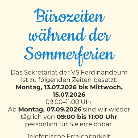
Bürozeiten
während der
Alpakawanderung 4M
Sommerferien
Ein unvergesslicher Ausflug! Die 4M-Klasse
durfte einiges über die süßen, flauschigen,
Das Sekretariat der VS Ferdinandeum
aber auch sturen Alpakas erfahren und
ist zu folgenden Zeiten besetzt:
anschließend mit ihnen durch den Wald
Montag, 13.07.2026 bis Mittwoch,
15.07.2026
spazieren!
09:00–11:00 Uhr
Ab
Montag, 07.09.2026
sind wir wieder
täglich von
09:00 bis 11:00 Uhr
persönlich für Sie erreichbar.
Telefonische Erreichbarkeit: