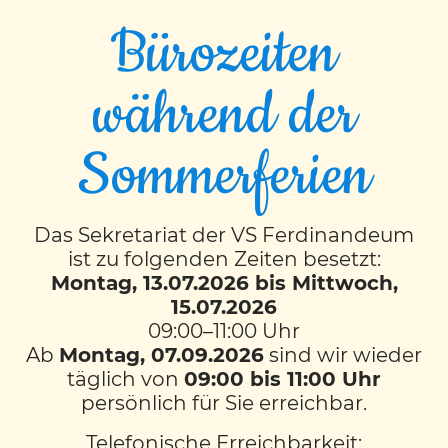
Bürozeiten
während der
5:0 für uns Superbären
Sommerferien
(und das im Fach
Mathematik!!)
Das Sekretariat der VS Ferdinandeum
ist zu folgenden Zeiten besetzt:
Ihr möchtet wissen was passiert ist?
Montag, 13.07.2026 bis Mittwoch,
Ooooooooh, haltet euch fest!
15.07.2026
09:00–11:00 Uhr
Wir legten im Fach Mathematik mit
Ab
Montag, 07.09.2026
sind wir wieder
unseren blauen Plättchen bestimmte
täglich von
09:00 bis 11:00 Uhr
Figuren nach. Mit jeder Übung wurde das
persönlich für Sie erreichbar.
Legen immer kniffliger, doch für uns
Telefonische Erreichbarkeit: