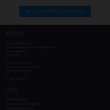
ALLE BEITRÄGE ANSEHEN
KONTAKT
VS Ferdinandeum
mit musikalischem Schwerpunkt
Färbergasse 11
8010 Graz
Tel.:
0316 872 69 10
Mobil:
0664 60 872 6910
Fax: 0316 872 69 11
E-Mail senden
LINKS
DOWNLOADS
KONTAKT/IMPRESSUM
DATENSCHUTZ